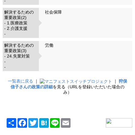
-
解決するための
社会保障
重要政策(2)
- 1.医療政策
- 2.介護支援
-
解決するための
労働
重要政策(3)
- 24.失業対策
-
-
一覧表に戻る
｜
｜
狩俣
信子さんの政策の詳細
を見る（URLを登録いただいた場合の
み）
共
Facebook
Twitter
Hatena
Line
Email
有