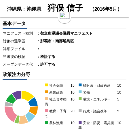
狩俣 信子
沖縄県
：
沖縄県
（2016年5月）
基本データ
マニフェスト種別
：
都道府県議会議員マニフェスト
対象の選挙区
：
那覇市・南部離島区
詳細ファイル
：
当選後の検証
：
検証する
オープンデータ化
：
許可する
政策注力分野
■
■
社会保障
15
税財政・財政再建
10
■
■
産業政策
10
労働
10
■
■
社会資本整
10
環境・エネルギー
5
備
■
■
教育・子育
20
行政・議会改革
5
て
■
■
農林漁業
10
安全・防災・震災復
10
興