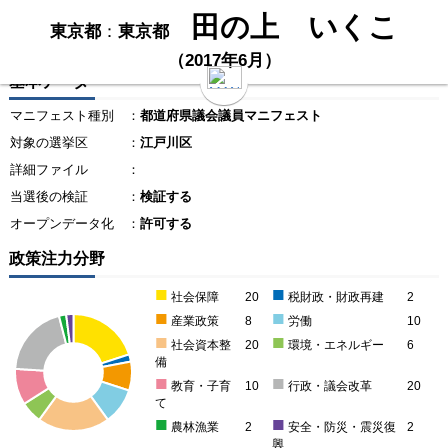
田の上 いくこ
東京都
：
東京都
（2017年6月）
基本データ
マニフェスト種別
：
都道府県議会議員マニフェスト
対象の選挙区
：
江戸川区
詳細ファイル
：
当選後の検証
：
検証する
オープンデータ化
：
許可する
政策注力分野
■
■
社会保障
20
税財政・財政再建
2
■
■
産業政策
8
労働
10
■
■
社会資本整
20
環境・エネルギー
6
備
■
■
教育・子育
10
行政・議会改革
20
て
■
■
農林漁業
2
安全・防災・震災復
2
興