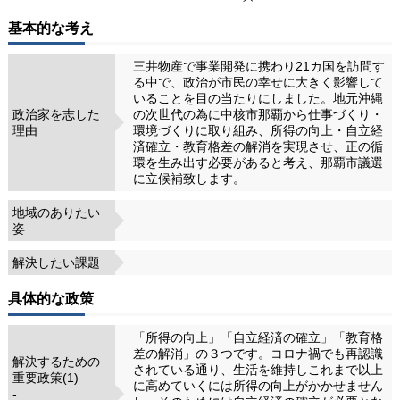
基本的な考え
三井物産で事業開発に携わり21カ国を訪問す
る中で、政治が市民の幸せに大きく影響して
いることを目の当たりにしました。地元沖縄
政治家を志した
の次世代の為に中核市那覇から仕事づくり・
理由
環境づくりに取り組み、所得の向上・自立経
済確立・教育格差の解消を実現させ、正の循
環を生み出す必要があると考え、那覇市議選
に立候補致します。
地域のありたい
姿
解決したい課題
具体的な政策
「所得の向上」「自立経済の確立」「教育格
差の解消」の３つです。コロナ禍でも再認識
解決するための
されている通り、生活を維持しこれまで以上
重要政策(1)
に高めていくには所得の向上がかかせません
-