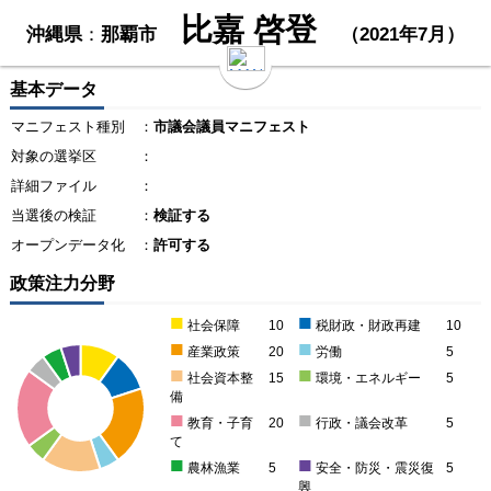
比嘉 啓登
沖縄県
：
那覇市
（2021年7月）
基本データ
マニフェスト種別
：
市議会議員マニフェスト
対象の選挙区
：
詳細ファイル
：
当選後の検証
：
検証する
オープンデータ化
：
許可する
政策注力分野
■
■
社会保障
10
税財政・財政再建
10
■
■
産業政策
20
労働
5
■
■
社会資本整
15
環境・エネルギー
5
備
■
■
教育・子育
20
行政・議会改革
5
て
■
■
農林漁業
5
安全・防災・震災復
5
興