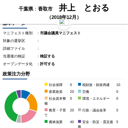
井上 とおる
千葉県
：
香取市
（2018年12月）
基本データ
マニフェスト種別
：
市議会議員マニフェスト
対象の選挙区
：
詳細ファイル
：
当選後の検証
：
検証する
オープンデータ化
：
許可する
政策注力分野
■
■
社会保障
0
税財政・財政再建
10
■
■
産業政策
20
労働
0
■
■
社会資本整
0
環境・エネルギー
0
備
■
■
教育・子育
20
行政・議会改革
5
て
■
■
農林漁業
40
安全・防災・震災復
5
興