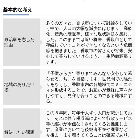
基本的な考え
多くの方々と、香取市について討論をしてい
く中で、人口の大幅な減少にはじまり、高齢
化、産業の衰退等、様々な現状課題を感じま
政治家を志した
した。このままでは近い将来、香取市として
理由
存続していくことができなくなるという危機
感を抱きました。香取市の皆さんが将来、安
心して暮らしていけるよう、一生懸命頑張り
ます。
「子供からお年寄りまでみんなが安心して暮
らせるまち」を目指します。世代間での隔た
地域のありたい
りをなくし、香取市内の各地域でコミュニテ
姿
ィを形成することで、お互いが気軽に声をか
けやすく、見守り合うことのできる地域にす
る。
この５年間、毎年千人ずつ人口が減少してお
り、それに伴う税収減によって行政サービス
等の縮小が余儀なくされてくると推測しま
す。産業においても後継者不在や廃業など、
解決したい課題
今後ますます増えてくることは確実であり、