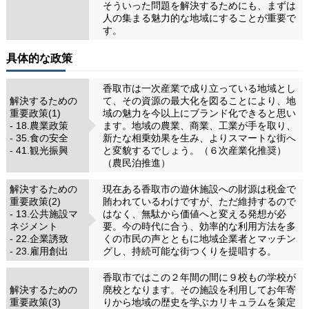
そういった問題を解決するためにも、まずは
人の集まる魅力的な地域にすることが重要で
す。
具体的な政策
香取市は一次産業で成り立っている地域とし
解決するための
て、その資源の最大化を図ることにより、地
重要政策(1)
域の魅力を今以上にブランド化できると思い
- 18.農業政策
ます。地域の農業、商業、工業が手を取り、
- 35.食の安全
新たな相乗効果を生み、よりスマートな街へ
- 41.観光振興
と変貌するでしょう。（６次産業化推奨）
（農民泊推進）
解決するための
現在ある香取市の遊休施設への財源は税金で
重要政策(2)
賄われているわけですが、ただ維持するので
- 13.公共施設マ
はなく、無駄から価値へと変える発想が必
ネジメント
要。今の時代に合う、効率的な利用方法を多
- 22.企業誘致
くの市民の声とともに地域企業者とマッチン
- 23.雇用創出
グし、持続可能な街つくりを提唱する。
香取市ではこの２年間の間に９校もの学校が
解決するための
廃校となります。その施設を利用してお年寄
重要政策(3)
りから地域の歴史を学ぶカリキュラムを策定