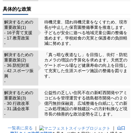
具体的な政策
解決するための
待機児童、隠れ待機児童をなくすため、現市
重要政策(1)
長が中止した保育園整備事業を推進します。
- 16子育て支援
子どもが安全に遊べる地域児童公園の整備を
- 17.教育政策
進めます。学校給食の充実と保護者の負担軽
-
減に努めます。
解決するための
「真っ暗な夜道なし」を目指し、街灯・防犯
重要政策(2)
カメラの増設の予算化を求めます。天然芝の
- 36.防犯対策
ゲートボール場など健康寿命の向上を目指し
- 42.スポーツ振
て充実した生涯スポーツ施設の整備を図りま
興
す。
-
解決するための
公益性の乏しい住民不在の新町西開発やアミ
重要政策(3)
コビルを管理運営する徳島都市開発への２０
- 30.行政改革
億円無担保融資、広域整備を白紙にしての新
- 31.議会改革
ごみ処理施設の単独建設への方針転換など現
-
市長の独善的な政治姿勢を正します。
一覧表に戻る
｜
｜
山口