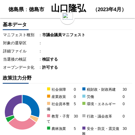
山口隆弘
徳島県
：
徳島市
（2023年4月）
基本データ
マニフェスト種別
：
市議会議員マニフェスト
対象の選挙区
：
詳細ファイル
：
当選後の検証
：
検証する
オープンデータ化
：
許可する
政策注力分野
■
■
社会保障
0
税財政・財政再建
30
■
■
産業政策
0
労働
0
■
■
社会資本整
5
環境・エネルギー
0
備
■
■
教育・子育
30
行政・議会改革
0
て
■
■
農林漁業
5
安全・防災・震災復
30
興