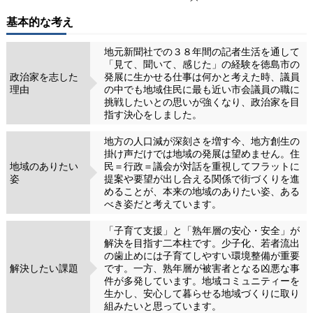
基本的な考え
地元新聞社での３８年間の記者生活を通して
「見て、聞いて、感じた」の経験を徳島市の
政治家を志した
発展に生かせる仕事は何かと考えた時、議員
理由
の中でも地域住民に最も近い市会議員の職に
挑戦したいとの思いが強くなり、政治家を目
指す決心をしました。
地方の人口減が深刻さを増す今、地方創生の
掛け声だけでは地域の発展は望めません。住
地域のありたい
民＝行政＝議会が対話を重視してフラットに
姿
提案や要望が出し合える関係で街づくりを進
めることが、本来の地域のありたい姿、ある
べき姿だと考えています。
「子育て支援」と「熟年層の安心・安全」が
解決を目指す二本柱です。少子化、若者流出
の歯止めには子育てしやすい環境整備が重要
解決したい課題
です。一方、熟年層が被害者となる凶悪な事
件が多発しています。地域コミュニティーを
生かし、安心して暮らせる地域づくりに取り
組みたいと思っています。