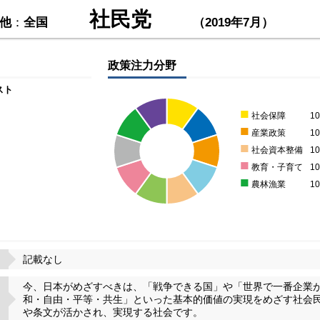
社民党
他
：
全国
（2019年7月）
政策注力分野
スト
■
社会保障
1
■
産業政策
1
■
社会資本整備
1
■
教育・子育て
1
■
農林漁業
1
記載なし
今、日本がめざすべきは、「戦争できる国」や「世界で一番企業
和・自由・平等・共生」といった基本的価値の実現をめざす社会
や条文が活かされ、実現する社会です。