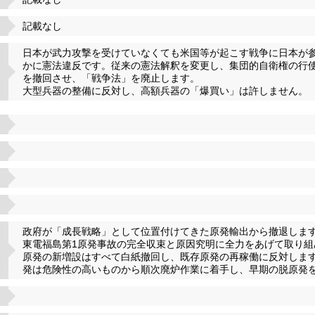
記載なし
日本が武力攻撃を受けていなくても米国等が起こす戦争に日本が
かに憲法違反です。従来の憲法解釈を変更し、集団的自衛権の行使を
を撤回させ、「戦争法」を廃止します。
大型兵器の整備に反対し、高額兵器の「爆買い」は許しません。
政府が「成長戦略」として位置付けてきた原発輸出から撤退しま
東電福島第1原発事故の完全収束と原因究明に全力をあげて取り組
原発の新増設はすべて白紙撤回し、既存原発の再稼働に反対しま
発は危険性の高いものから順次廃炉作業に着手し、早期の脱原発