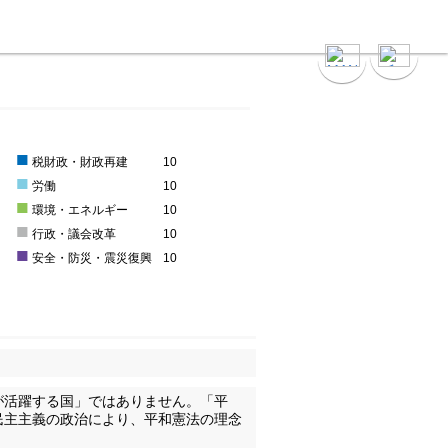
■
0
税財政・財政再建
10
■
0
労働
10
■
0
環境・エネルギー
10
■
0
行政・議会改革
10
■
0
安全・防災・震災復興
10
が活躍する国」ではありません。「平
民主主義の政治により、平和憲法の理念