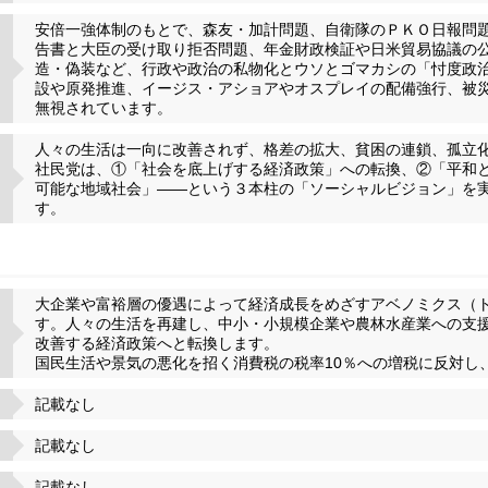
安倍一強体制のもとで、森友・加計問題、自衛隊のＰＫＯ日報問
告書と大臣の受け取り拒否問題、年金財政検証や日米貿易協議の
造・偽装など、行政や政治の私物化とウソとゴマカシの「忖度政
設や原発推進、イージス・アショアやオスプレイの配備強行、被
無視されています。
人々の生活は一向に改善されず、格差の拡大、貧困の連鎖、孤立
社民党は、①「社会を底上げする経済政策」への転換、②「平和
可能な地域社会」――という３本柱の「ソーシャルビジョン」を
す。
大企業や富裕層の優遇によって経済成長をめざすアベノミクス（
す。人々の生活を再建し、中小・小規模企業や農林水産業への支
改善する経済政策へと転換します。
国民生活や景気の悪化を招く消費税の税率10％への増税に反対し
記載なし
記載なし
記載なし