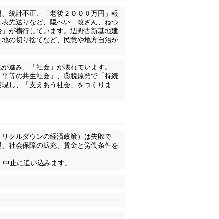
題、統計不正、「老後２０００万円」報
公表先送りなど、隠ぺい・改ざん、ねつ
治」が横行しています。辺野古新基地建
災地の切り捨てなど、民意や地方自治が
化が進み、「社会」が壊れています。
と平等の共生社会」、③脱原発で「持続
実現し、「支えあう社会」をつくりま
トリクルダウンの経済政策）は失敗で
援、社会保障の拡充、賃金と労働条件を
、中止に追い込みます。