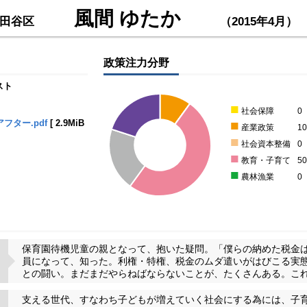
風間 ゆたか
田谷区
（2015年4月）
政策注力分野
スト
■
社会保障
0
■
フター.pdf
[
2.9MiB
産業政策
1
■
社会資本整備
0
■
教育・子育て
5
■
農林漁業
0
保育園待機児童の親となって、抱いた疑問。「僕らの納めた税金
員になって、知った。利権・特権、税金のムダ遣いがはびこる実
との闘い。まだまだやらねばならないことが、たくさんある。こ
支える世代、すなわち子どもが増えていく社会にする為には、子