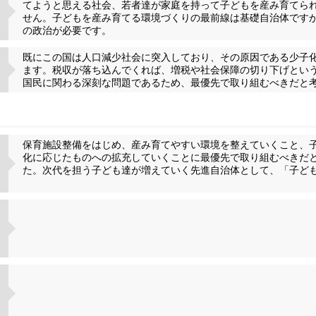
てようと思える社会、若者達が家庭を持って子どもを産み育てら
せん。子どもを産み育てる環境づくりの最前線は基礎自治体です
の政治が必要です。
既にこの国は人口減少社会に突入しており、その原因である少子
ます。税収が落ち込んでくれば、増税や社会保障の切り下げとい
国民に関わる深刻な問題であるため、最優先で取り組むべきだと
保育施設整備をはじめ、産み育てやすい環境を整えていくこと、
化に応じたものへの拡充していくことに最優先で取り組むべきだ
た。次代を担う子ども達が増えていく先進自治体として、「子ど