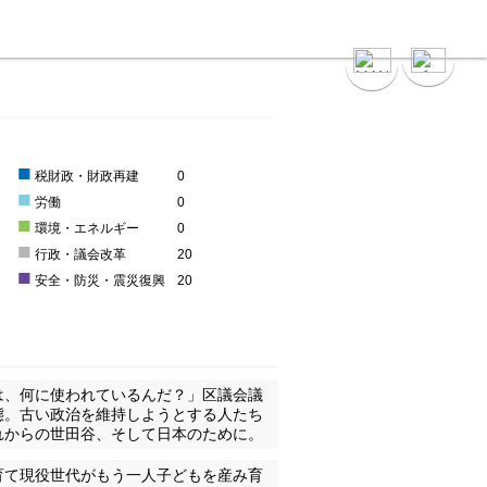
■
税財政・財政再建
0
■
0
労働
0
■
環境・エネルギー
0
■
0
行政・議会改革
20
■
安全・防災・震災復興
20
は、何に使われているんだ？」区議会議
態。古い政治を維持しようとする人たち
れからの世田谷、そして日本のために。
育て現役世代がもう一人子どもを産み育