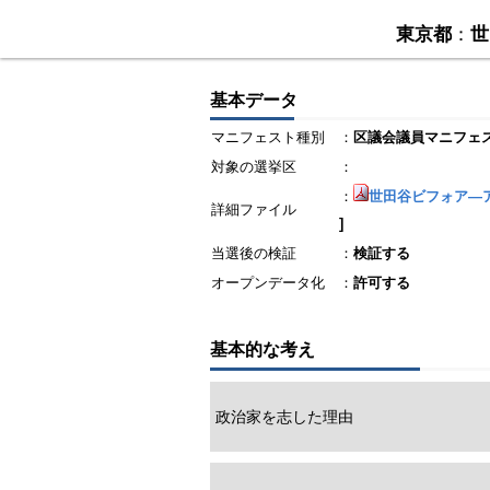
東京都
：
世
基本データ
マニフェスト種別
：
区議会議員マニフェ
対象の選挙区
：
：
世田谷ビフォア―ア
詳細ファイル
]
当選後の検証
：
検証する
オープンデータ化
：
許可する
基本的な考え
政治家を志した理由