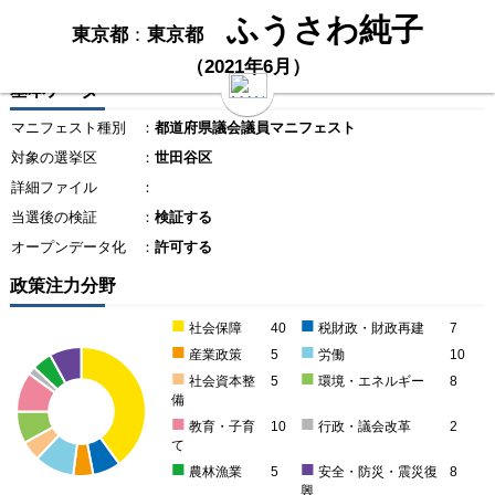
ふうさわ純子
東京都
：
東京都
（2021年6月）
基本データ
マニフェスト種別
：
都道府県議会議員マニフェスト
対象の選挙区
：
世田谷区
詳細ファイル
：
当選後の検証
：
検証する
オープンデータ化
：
許可する
政策注力分野
■
■
社会保障
40
税財政・財政再建
7
■
■
産業政策
5
労働
10
■
■
社会資本整
5
環境・エネルギー
8
備
■
■
教育・子育
10
行政・議会改革
2
て
■
■
農林漁業
5
安全・防災・震災復
8
興