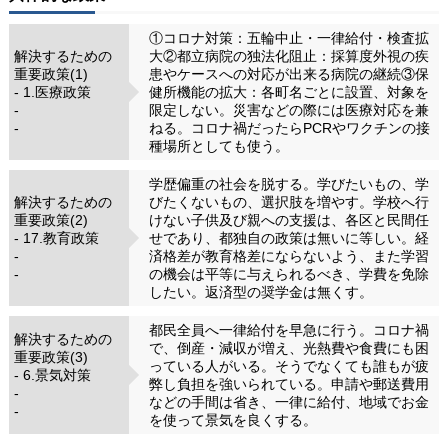
①コロナ対策：五輪中止・一律給付・検査拡
解決するための
大②都立病院の独法化阻止：採算度外視の疾
重要政策(1)
患やケースへの対応が出来る病院の継続③保
- 1.医療政策
健所機能の拡大：各町名ごとに設置、対象を
-
限定しない。災害などの際には医療対応を兼
-
ねる。コロナ禍だったらPCRやワクチンの接
種場所としても使う。
学歴偏重の社会を脱する。学びたいもの、学
解決するための
びたくないもの、選択肢を増やす。学校へ行
重要政策(2)
けない子供及び親への支援は、各区と民間任
- 17.教育政策
せであり、都独自の政策は無いに等しい。経
-
済格差が教育格差にならないよう、また学習
-
の機会は平等に与えられるべき、学費を免除
したい。返済型の奨学金は無くす。
都民全員へ一律給付を早急に行う。コロナ禍
解決するための
で、倒産・減収が増え、光熱費や食費にも困
重要政策(3)
っている人がいる。そうでなくても誰もが疲
- 6.景気対策
弊し負担を強いられている。申請や郵送費用
-
などの手間は省き、一律に給付、地域でお金
-
を使って景気を良くする。