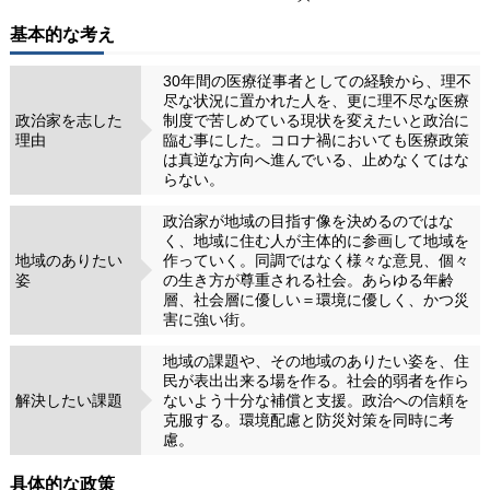
基本的な考え
30年間の医療従事者としての経験から、理不
尽な状況に置かれた人を、更に理不尽な医療
政治家を志した
制度で苦しめている現状を変えたいと政治に
理由
臨む事にした。コロナ禍においても医療政策
は真逆な方向へ進んでいる、止めなくてはな
らない。
政治家が地域の目指す像を決めるのではな
く、地域に住む人が主体的に参画して地域を
地域のありたい
作っていく。同調ではなく様々な意見、個々
姿
の生き方が尊重される社会。あらゆる年齢
層、社会層に優しい＝環境に優しく、かつ災
害に強い街。
地域の課題や、その地域のありたい姿を、住
民が表出出来る場を作る。社会的弱者を作ら
解決したい課題
ないよう十分な補償と支援。政治への信頼を
克服する。環境配慮と防災対策を同時に考
慮。
具体的な政策