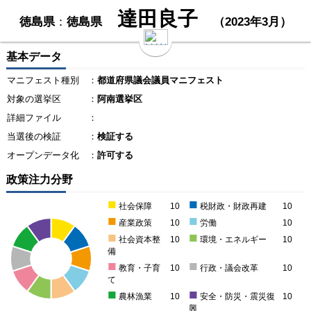
達田良子
徳島県
：
徳島県
（2023年3月）
基本データ
マニフェスト種別
：
都道府県議会議員マニフェスト
対象の選挙区
：
阿南選挙区
詳細ファイル
：
当選後の検証
：
検証する
オープンデータ化
：
許可する
政策注力分野
■
■
社会保障
10
税財政・財政再建
10
■
■
産業政策
10
労働
10
■
■
社会資本整
10
環境・エネルギー
10
備
■
■
教育・子育
10
行政・議会改革
10
て
■
■
農林漁業
10
安全・防災・震災復
10
興