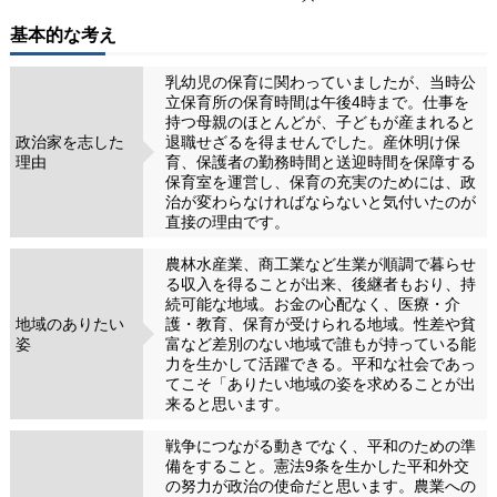
基本的な考え
乳幼児の保育に関わっていましたが、当時公
立保育所の保育時間は午後4時まで。仕事を
持つ母親のほとんどが、子どもが産まれると
政治家を志した
退職せざるを得ませんでした。産休明け保
理由
育、保護者の勤務時間と送迎時間を保障する
保育室を運営し、保育の充実のためには、政
治が変わらなければならないと気付いたのが
直接の理由です。
農林水産業、商工業など生業が順調で暮らせ
る収入を得ることが出来、後継者もおり、持
続可能な地域。お金の心配なく、医療・介
地域のありたい
護・教育、保育が受けられる地域。性差や貧
姿
富など差別のない地域で誰もが持っている能
力を生かして活躍できる。平和な社会であっ
てこそ「ありたい地域の姿を求めることが出
来ると思います。
戦争につながる動きでなく、平和のための準
備をすること。憲法9条を生かした平和外交
の努力が政治の使命だと思います。農業への