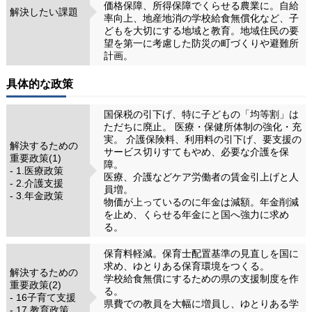
価格保障、所得保障でくらせる農業に。自給
解決したい課題
率向上、地産地消の学校給食無償化など、子
どもを大切にする地域と教育。地域住民の要
望を第一に考慮した防災の町づくりや避難所
計画。
具体的な政策
国保税の引下げ、特に子どもの「均等割」は
ただちに廃止。 医療・保健所体制の強化・充
実。 介護保険料、利用料の引下げ、要支援の
解決するための
サービス切りすてもやめ、必要な介護を保
重要政策(1)
障。
- 1.医療政策
医療、介護などケア労働者の賃金引上げと人
- 2.介護支援
員増。
- 3.年金政策
物価が上っているのに年金は減額。年金削減
を止め、くらせる年金にと国へ強力に求め
る。
保育料軽減。保育士配置基準の見直しを国に
求め、ゆとりある保育環境をつくる。
解決するための
学校給食無償にするための県の支援制度を作
重要政策(2)
る。
- 16子育て支援
県費での教員を大幅に増員し、ゆとりある学
- 17.教育政策