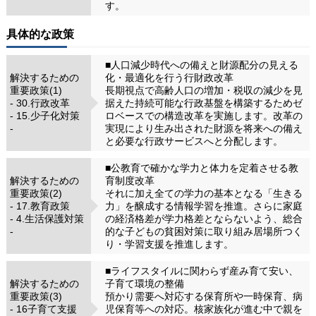
す。
具体的な政策
■人口減少時代への備えと財源配分の見える
解決するための
化・最適化を行う行財政改革
重要政策(1)
長期視点で高齢人口の増加・税収の減少を見
- 30.行政改革
据えた持続可能な行政基盤を構築するためゼ
- 15.少子化対策
ロベースでの構造改革を実施します。改革の
-
実現により生み出された財源を将来への備え
と必要な行政サービスへと分配します。
■公教育で確かな学力と体力を定着させる教
解決するための
育制度改革
重要政策(2)
それに加え全ての学力の基本となる「生きる
- 17.教育政策
力」を醸成する情報学習を推進。さらに家庭
- 4.生活保護対策
の経済格差が学力格差とならないよう、総合
-
的な子どもの貧困対策に取り組み居場所つく
り・学習支援を推進します。
■ライフスタイルに関わらず産み育て安い、
解決するための
子育て環境の整備
重要政策(3)
預かり需要へ対応する保育所や一時保育、病
- 16子育て支援
児保育等への対応。核家族化が進む中で親を