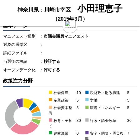
小田理恵子
神奈川県
：
川崎市幸区
（2015年3月）
基本データ
マニフェスト種別
：
市議会議員マニフェスト
対象の選挙区
：
詳細ファイル
：
当選後の検証
：
検証する
オープンデータ化
：
許可する
政策注力分野
■
■
社会保障
10
税財政・財政再建
5
■
■
産業政策
5
労働
5
■
■
社会資本整
3
環境・エネルギー
5
備
■
■
教育・子育
30
行政・議会改革
30
て
■
■
農林漁業
0
安全・防災・震災復
7
興