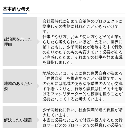
基本的な考え
会社員時代に初めて自治体のプロジェクトに
従事しその実態に触れたことがきっかけで
す。
仕事のやり方、お金の使い方など民間企業か
政治家を志した
らしたら考えられないほど「ぬるい」世界に
理由
驚くともに、少子高齢化が進展する中で行政
のありかたそのものも変えていく必要がある
と痛感したため、それまでの仕事を辞め市議
を目指しました。
地域のことは、そこに住む住民自身が決める
「住民自治」を推進することが目標です。そ
地域のありたい
のためには地域のあらゆる階層の人間が交流
姿
する場つくりと、行政や議員は住民同士を繋
げるファシリテーター的な役割を担うことが
必要となってくると考えています。
少子高齢化に伴い、社会保障関連の負担が増
大しています。
解決したい課題
本当に必要なところで財源を投入するため行
政サービスのゼロベースでの見直しが必要で