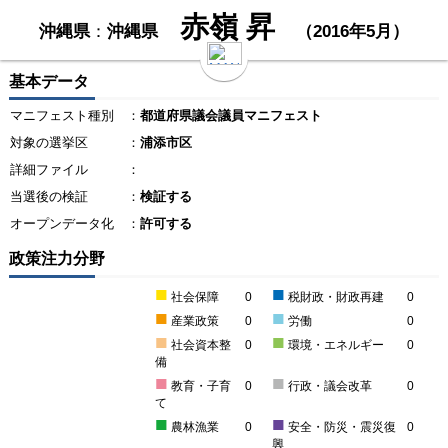
赤嶺 昇
沖縄県
：
沖縄県
（2016年5月）
基本データ
マニフェスト種別
：
都道府県議会議員マニフェスト
対象の選挙区
：
浦添市区
詳細ファイル
：
当選後の検証
：
検証する
オープンデータ化
：
許可する
政策注力分野
■
■
社会保障
0
税財政・財政再建
0
■
■
産業政策
0
労働
0
■
■
社会資本整
0
環境・エネルギー
0
備
■
■
教育・子育
0
行政・議会改革
0
て
■
■
農林漁業
0
安全・防災・震災復
0
興