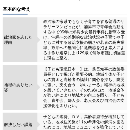
基本的な考え
政治家の家系でもなく子育てをする普通のサ
ラリーマンだったが、浦添市で青年会活動を
する中で95年の米兵少女暴行事件に衝撃を受
政治家を志した
け、沖縄への差別的な政治状況や子育てや子
理由
どもに対する政治支援の弱さや若者の高失業
率、政治への無関心に危機感を抱き素人によ
る手作り選挙により29歳で浦添市議に初当選
し現在に至る。
【子ども環境日本一】は、翁長知事の政策委
員長として掲げた重要公約。地域全体が子ど
もの貧困と高齢者の福祉に関心を持ち、防災
地域のありたい
に強い、支え合う「ゆいまーる」精神の地域
姿
を築いていきたい。そのためには、地域全体
が強い絆により地域力の向上を図り、子ども
会、青年会、婦人会、老人会及び自治会の支
援強化を図りたい。
子どもの虐待、ＤＶ，高齢者虐待が増加して
いる。地域住民繋がりの希薄化の解消を図る
解決したい課題
ためには、地域コミュニティを強化していく