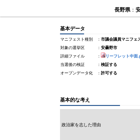
長野県
：
基本データ
マニフェスト種別
：
市議会議員マニフェ
対象の選挙区
：
安曇野市
詳細ファイル
：
リーフレット中面.p
当選後の検証
：
検証する
オープンデータ化
：
許可する
基本的な考え
政治家を志した理由