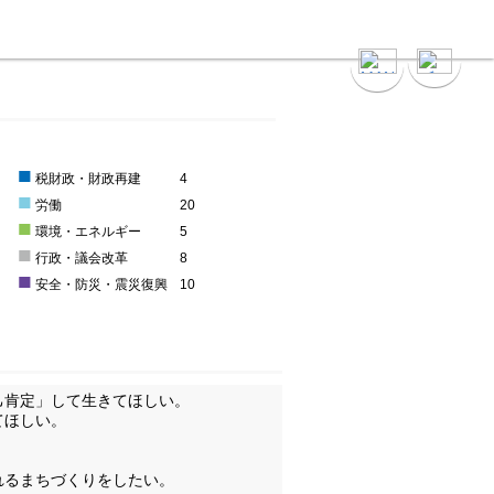
■
5
税財政・財政再建
4
■
労働
20
■
環境・エネルギー
5
■
0
行政・議会改革
8
■
安全・防災・震災復興
10
己肯定」して生きてほしい。
てほしい。
れるまちづくりをしたい。