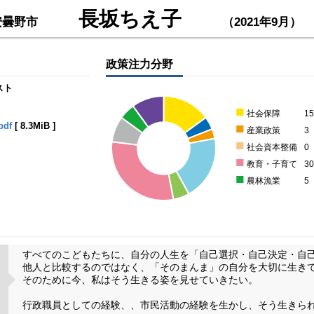
長坂ちえ子
安曇野市
（2021年9月）
政策注力分野
スト
■
社会保障
1
■
df
[
8.3MiB
]
産業政策
3
■
社会資本整備
0
■
教育・子育て
3
■
農林漁業
5
すべてのこどもたちに、自分の人生を「自己選択・自己決定・自
他人と比較するのではなく、「そのまんま」の自分を大切に生き
そのために今、私はそう生きる姿を見せていきたい。
行政職員としての経験、、市民活動の経験を生かし、そう生きら