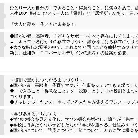
ひとり一人が自分の「できること・得意なこと」に焦点をあて、
人生100年時代、ひとり一人に「役割」と「居場所」があり、豊
『大人に夢を、子どもに未来を！』
◆障がい者、高齢者、子どもをサポートすべき存在にしてしまっ
→ 困っているばかりの存在ではない。誰かを助ける存在になり
◆大きな時代の変革の中で、これまでと同じことを維持するやり
新しい仕組み（ユニバーサルデザインの思考）の提案が必要。
～役割で豊かにつながるまちづくり～
◆障がい者、高齢者、子育てママが、仕事をシェアできる場づく
◆「できること・得意なこと」を「役割」とし、その役割とまち
つくります。
◆チャレンジしたい人、困っている人たちが集えるワンストップ
～学びあえるまちづくり～
◆学びの機会を見える化し、学びの機会を増やし、誰もが「先生
◆学校に行きたくない子どもたちが「学びを選べる」仕組みをつ
◆障がいについて、防災について、食について、ともに学ぶ機会