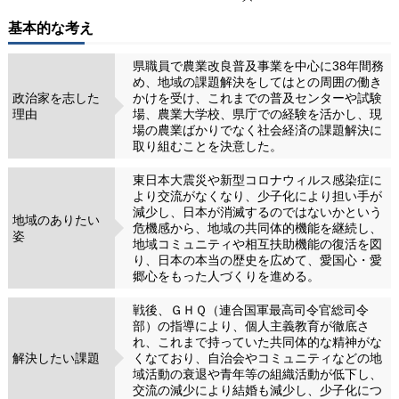
基本的な考え
県職員で農業改良普及事業を中心に38年間務
め、地域の課題解決をしてはとの周囲の働き
政治家を志した
かけを受け、これまでの普及センターや試験
理由
場、農業大学校、県庁での経験を活かし、現
場の農業ばかりでなく社会経済の課題解決に
取り組むことを決意した。
東日本大震災や新型コロナウィルス感染症に
より交流がなくなり、少子化により担い手が
減少し、日本が消滅するのではないかという
地域のありたい
危機感から、地域の共同体的機能を継続し、
姿
地域コミュニティや相互扶助機能の復活を図
り、日本の本当の歴史を広めて、愛国心・愛
郷心をもった人づくりを進める。
戦後、ＧＨＱ（連合国軍最高司令官総司令
部）の指導により、個人主義教育が徹底さ
れ、これまで持っていた共同体的な精神がな
解決したい課題
くなており、自治会やコミュニティなどの地
域活動の衰退や青年等の組織活動が低下し、
交流の減少により結婚も減少し、少子化につ