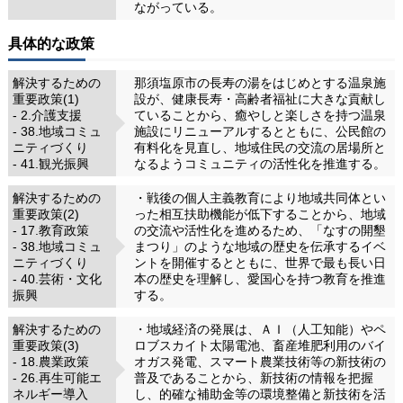
ながっている。
具体的な政策
解決するための
那須塩原市の長寿の湯をはじめとする温泉施
重要政策(1)
設が、健康長寿・高齢者福祉に大きな貢献し
- 2.介護支援
ていることから、癒やしと楽しさを持つ温泉
- 38.地域コミュ
施設にリニューアルするとともに、公民館の
ニティづくり
有料化を見直し、地域住民の交流の居場所と
- 41.観光振興
なるようコミュニティの活性化を推進する。
解決するための
・戦後の個人主義教育により地域共同体とい
重要政策(2)
った相互扶助機能が低下することから、地域
- 17.教育政策
の交流や活性化を進めるため、「なすの開墾
- 38.地域コミュ
まつり」のような地域の歴史を伝承するイベ
ニティづくり
ントを開催するとともに、世界で最も長い日
- 40.芸術・文化
本の歴史を理解し、愛国心を持つ教育を推進
振興
する。
解決するための
・地域経済の発展は、ＡＩ（人工知能）やペ
重要政策(3)
ロブスカイト太陽電池、畜産堆肥利用のバイ
- 18.農業政策
オガス発電、スマート農業技術等の新技術の
- 26.再生可能エ
普及であることから、新技術の情報を把握
ネルギー導入
し、的確な補助金等の環境整備と新技術を活