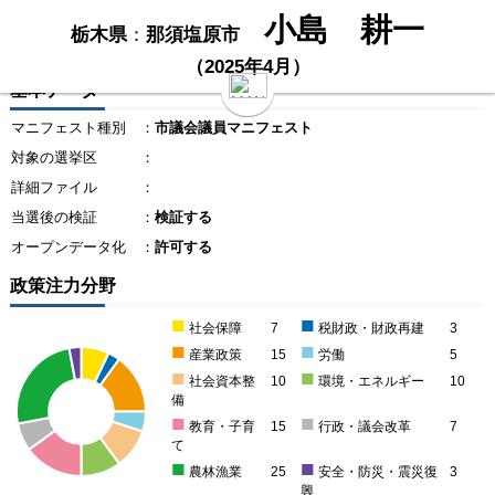
小島 耕一
栃木県
：
那須塩原市
（2025年4月）
基本データ
マニフェスト種別
：
市議会議員マニフェスト
対象の選挙区
：
詳細ファイル
：
当選後の検証
：
検証する
オープンデータ化
：
許可する
政策注力分野
■
■
社会保障
7
税財政・財政再建
3
■
■
産業政策
15
労働
5
■
■
社会資本整
10
環境・エネルギー
10
備
■
■
教育・子育
15
行政・議会改革
7
て
■
■
農林漁業
25
安全・防災・震災復
3
興