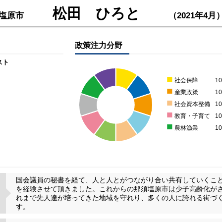
松田 ひろと
塩原市
（2021年4月
政策注力分野
スト
■
社会保障
1
■
産業政策
1
■
社会資本整備
1
■
教育・子育て
1
■
農林漁業
1
国会議員の秘書を経て、人と人とがつながり合い共有していくこ
を経験させて頂きました。これからの那須塩原市は少子高齢化が
れまで先人達が培ってきた地域を守れり、多くの人に誇れる街づ
す。