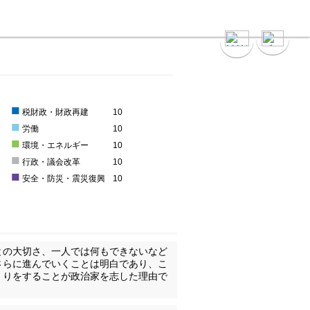
）
■
0
税財政・財政再建
10
■
0
労働
10
■
0
環境・エネルギー
10
■
0
行政・議会改革
10
■
0
安全・防災・震災復興
10
との大切さ、一人では何もできないなど
さらに進んでいくことは明白であり、こ
くりをすることが政治家を志した理由で