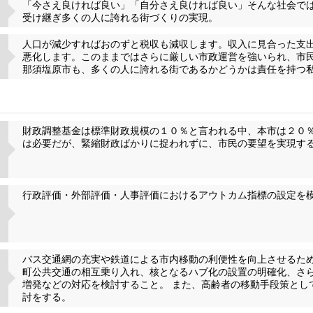
「今さえ良ければ良い」「自分さえ良ければ良い」そんな社会で
受け継ぎ多くの人に誇れる街づくりの実現。
人口が減少すればおのずと税収も減収します。収入に見合った支
悪化します。このままではさらに厳しい市政運営を強いられ、市
那須塩原市も、多くの人に誇れる街であるかどうかは責任を持つ
財政調整基金は標準財政規模の１０％と言われる中、本市は２０
は必要だが、緊縮財政ばかりに捉われずに、市民の要望を実現す
行政評価・外部評価・人事評価におけるアウトカム指標の設定を
バス交通網の充実や鉄道による市内移動の利便性を向上させるた
町公共交通の相互乗り入れ、核となるハブ化の設置の明確化、さ
増発などの対応を検討すること。 また、高齢者の移動手段策とし
討をする。