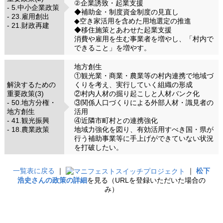
②企業誘致・起業支援
- 5.中小企業政策
◆補助金・制度資金制度の見直し
- 23.雇用創出
◆空き家活用を含めた用地選定の推進
- 21.財政再建
◆移住施策とあわせた起業支援
消費や雇用を生む事業者を増やし、「村内で
できること」を増やす。
地方創生
①観光業・商業・農業等の村内連携で地域づ
解決するための
くりを考え、実行していく組織の形成
重要政策(3)
②村内人材の掘り起こしと人材バンク化
- 50.地方分権・
③関係人口づくりによる外部人材・識見者の
地方創生
活用
- 41.観光振興
④近隣市町村との連携強化
- 18.農業政策
地域力強化を図り、有効活用すべき国・県が
行う補助事業等に手上げができていない状況
を打破したい。
一覧表に戻る
｜
｜
松下
浩史さんの政策の詳細
を見る（URLを登録いただいた場合の
み）