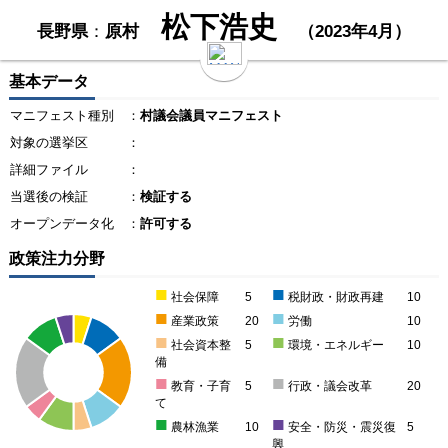
松下浩史
長野県
：
原村
（2023年4月）
基本データ
マニフェスト種別
：
村議会議員マニフェスト
対象の選挙区
：
詳細ファイル
：
当選後の検証
：
検証する
オープンデータ化
：
許可する
政策注力分野
■
■
社会保障
5
税財政・財政再建
10
■
■
産業政策
20
労働
10
■
■
社会資本整
5
環境・エネルギー
10
備
■
■
教育・子育
5
行政・議会改革
20
て
■
■
農林漁業
10
安全・防災・震災復
5
興