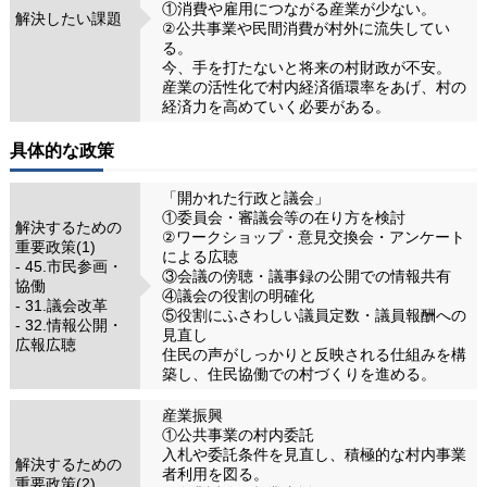
①消費や雇用につながる産業が少ない。
解決したい課題
②公共事業や民間消費が村外に流失してい
る。
今、手を打たないと将来の村財政が不安。
産業の活性化で村内経済循環率をあげ、村の
経済力を高めていく必要がある。
具体的な政策
「開かれた行政と議会」
①委員会・審議会等の在り方を検討
解決するための
②ワークショップ・意見交換会・アンケート
重要政策(1)
による広聴
- 45.市民参画・
③会議の傍聴・議事録の公開での情報共有
協働
④議会の役割の明確化
- 31.議会改革
⑤役割にふさわしい議員定数・議員報酬への
- 32.情報公開・
見直し
広報広聴
住民の声がしっかりと反映される仕組みを構
築し、住民協働での村づくりを進める。
産業振興
①公共事業の村内委託
入札や委託条件を見直し、積極的な村内事業
解決するための
者利用を図る。
重要政策(2)