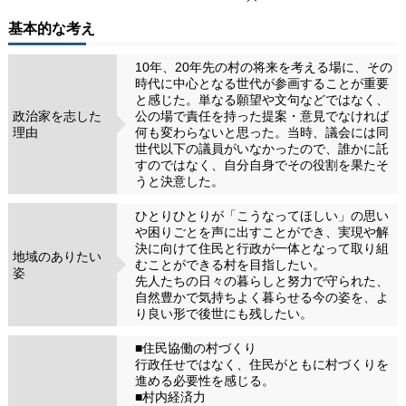
基本的な考え
10年、20年先の村の将来を考える場に、その
時代に中心となる世代が参画することが重要
と感じた。単なる願望や文句などではなく、
政治家を志した
公の場で責任を持った提案・意見でなければ
理由
何も変わらないと思った。当時、議会には同
世代以下の議員がいなかったので、誰かに託
すのではなく、自分自身でその役割を果たそ
うと決意した。
ひとりひとりが「こうなってほしい」の思い
や困りごとを声に出すことができ、実現や解
決に向けて住民と行政が一体となって取り組
地域のありたい
むことができる村を目指したい。
姿
先人たちの日々の暮らしと努力で守られた、
自然豊かで気持ちよく暮らせる今の姿を、よ
り良い形で後世にも残したい。
■住民協働の村づくり
行政任せではなく、住民がともに村づくりを
進める必要性を感じる。
■村内経済力