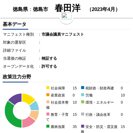
春田洋
徳島県
：
徳島市
（2023年4月）
基本データ
マニフェスト種別
：
市議会議員マニフェスト
対象の選挙区
：
詳細ファイル
：
当選後の検証
：
検証する
オープンデータ化
：
許可する
政策注力分野
■
■
社会保障
15
税財政・財政再建
0
■
■
産業政策
0
労働
10
■
■
社会資本整
10
環境・エネルギー
0
備
■
■
教育・子育
15
行政・議会改革
0
て
■
■
農林漁業
35
安全・防災・震災復
15
興