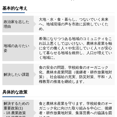
基本的な考え
大地・水・食・暮らし。つないでいく未来
政治家を志した
へ。地域現場の声を市政に反映していくた
理由
め。
希薄になりつつある地域のコミュニティをこ
れ以上悪くしてはいけない。農林水産業を軸
地域のありたい
に全ての働く人々や生活していく人々が安心
姿
して暮らせる地域を維持し、人口が増えてい
く地域に。
食の安全の問題、学校給食のオーガニック
化、農林水産業問題（後継者・耕作放棄地対
解決したい課題
策）、社会福祉の充実、防災対策、平和・人
権教育の推進を継続します。
具体的な政策
解決するための
食と農林水産業を守ります。学校給食のオー
重要政策(1)
ガニック化に向けた取り組みを中心に、後継
- 18.農業政策
者・耕作放棄地対策、集落営農への協議を図