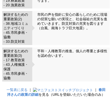
- 19.林業政策
ります。
- 20.漁業政策
解決するための
市民の声を指針に安心の暮らしのために現場
重要政策(2)
の切実な願いの実現と、社会福祉の充実を進
- 38.地域コミュ
めていきます。防災対策の充実を図ります
ニティづくり
（台風、南海トラフ巨大地震）。
- 45.市民参画・
協働
- 33.防災対策
解決するための
平和・人権教育の推進。個人の尊重と多様性
重要政策(3)
を認め合います。
- 17.教育政策
- 43.人権擁護・
保護
- 45.市民参画・
協働
一覧表に戻る
｜
｜
春田
洋さんの政策の詳細
を見る（URLを登録いただいた場合のみ）