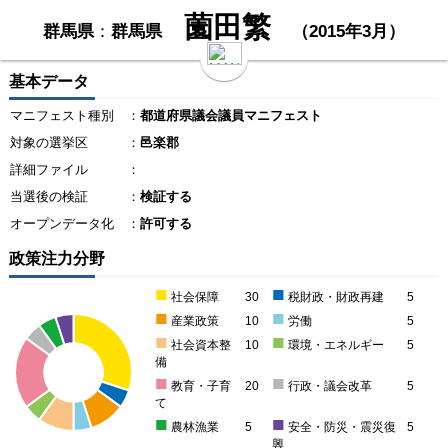
薗田繁
群馬県
：
群馬県
（2015年3月）
基本データ
マニフェスト種別
：
都道府県議会議員マニフェスト
対象の選挙区
：
邑楽郡
詳細ファイル
：
当選後の検証
：
検証する
オープンデータ化
：
許可する
政策注力分野
■
■
社会保障
30
税財政・財政再建
5
■
■
産業政策
10
労働
5
■
■
社会資本整
10
環境・エネルギー
5
備
■
■
教育・子育
20
行政・議会改革
5
て
■
■
農林漁業
5
安全・防災・震災復
5
興