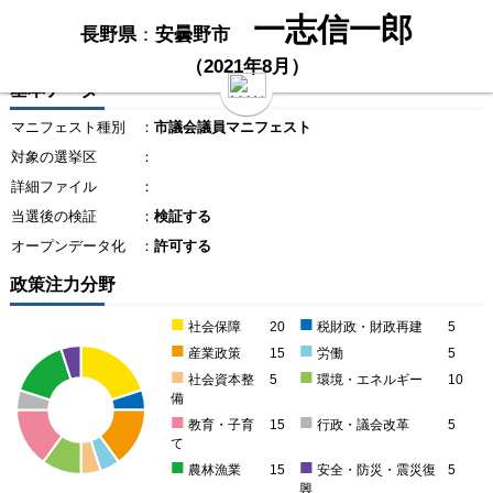
一志信一郎
長野県
：
安曇野市
（2021年8月）
基本データ
マニフェスト種別
：
市議会議員マニフェスト
対象の選挙区
：
詳細ファイル
：
当選後の検証
：
検証する
オープンデータ化
：
許可する
政策注力分野
■
■
社会保障
20
税財政・財政再建
5
■
■
産業政策
15
労働
5
■
■
社会資本整
5
環境・エネルギー
10
備
■
■
教育・子育
15
行政・議会改革
5
て
■
■
農林漁業
15
安全・防災・震災復
5
興