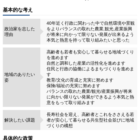
基本的な考え
40年近く行政に関わった中で自然環境や景観
政治家を志した
をよりバランスの取れた農業,観光,産業振興
理由
が将来に向かって限りない発展が出来るよう
本気と熱意を持って取り組みたいと思った
高齢者も若者も安心して暮らせる地域づくり
を進めます
自然と調和した産業の活性化を進めます
住民と行政の協働によるまちづくりを進めま
地域のありたい
す
姿
教育/文化の育成と充実に努めます
保険/福祉の充実に努めます
バランスの取れた農業/観光/産業振興が将来
に向かい限りない発展ができるよう本気と熱
意をもって取り組みます
長寿社会を迎え、高齢者とこれをささえる若
解決したい課題
者が安心して暮らせる共生型社会並びに地域
づくりの構想
具体的な政策