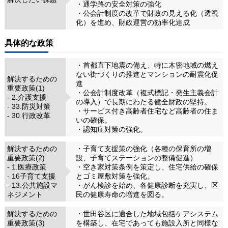
・通学路の安全対策の強化
・公会計制度の改革で財政の見える化（透視
化）を進め、財政運営の効率化達成
具体的な政策
・首都直下地震の備え、特に木密地域の燃え
ない街づくりの推進とマンションの耐震化促
解決するための
進
重要政策(1)
・公会計制度改革（複式標記・発生主義会計
- 2.介護支援
の導入）で長期にわたる健全財政の堅持。
- 33.防災対策
・サービス付き高齢者住宅など高齢者の住ま
- 30.行政改革
いの確保。
・認知症対策の強化。
解決するための
・子育て支援策の強化（各種の保育所の増
重要政策(2)
設、子育てステーションの整備促進）
- 1.医療政策
・空き家対策条例を策定し、住宅供給の確保
- 16子育て支援
とゴミ屋敷対策を強化。
- 13.公共施設マ
・がん検診を始め、各健康診断を充実し、区
ネジメント
民の健康寿命の増進を図る。
解決するための
・世田谷区に適合した地域包括ケアシステム
重要政策(3)
を構築し、在宅であっても施設入所と同様な