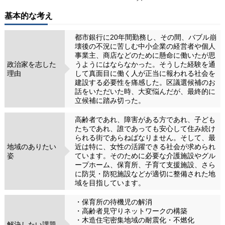
基本的な考え
都市銀行に20年間勤務し、その間、バブル崩
壊後の不況に苦しむ中小企業の経営者や個人
事業主、商店などのために懸命に働いたが思
政治家を志した
うようにはならなかった。そうした経験を通
理由
して真面目に働く人が正当に報われる社会を
建設する必要性を痛感した。区議選候補のお
話をいただいた時、大変悩んだが、最終的に
立候補に踏み切った。
高齢者であれ、障害がある方であれ、子ども
たちであれ、誰であっても安心して住み続け
られる街であらねばなりません。そして、最
地域のありたい
近は特に、女性の活躍できる社会が求められ
姿
ています。そのために必要な介護施設やグル
ープホーム、保育所、子育て支援施設、さら
に防災・防犯施設などが適切に整備された地
域を目指しています。
・保育所の待機児の解消
・高齢者見守りネットワークの構築
・木造住宅密集地域の耐震化・不燃化
解決したい課題