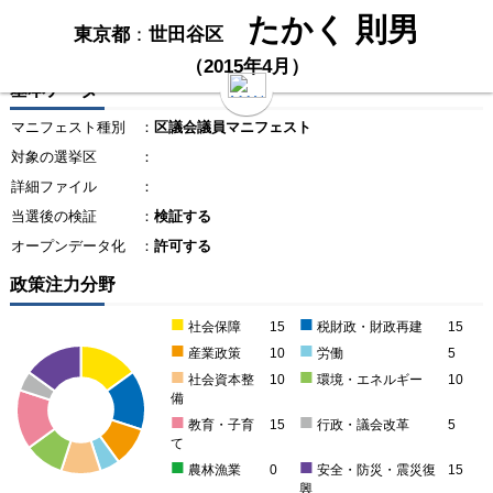
たかく 則男
東京都
：
世田谷区
（2015年4月）
基本データ
マニフェスト種別
：
区議会議員マニフェスト
対象の選挙区
：
詳細ファイル
：
当選後の検証
：
検証する
オープンデータ化
：
許可する
政策注力分野
■
■
社会保障
15
税財政・財政再建
15
■
■
産業政策
10
労働
5
■
■
社会資本整
10
環境・エネルギー
10
備
■
■
教育・子育
15
行政・議会改革
5
て
■
■
農林漁業
0
安全・防災・震災復
15
興