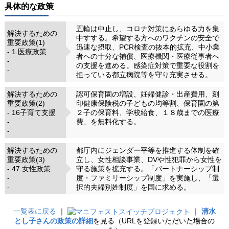
具体的な政策
五輪は中止し、コロナ対策にあらゆる力を集
解決するための
中すする。希望する方へのワクチンの安全で
重要政策(1)
迅速な摂取、PCR検査の抜本的拡充、中小業
- 1.医療政策
者への十分な補償、医療機関・医療従事者へ
-
の支援を進める。感染症対策で重要な役割を
-
担っている都立病院等を守り充実させる。
解決するための
認可保育園の増設、妊婦健診・出産費用、刻
重要政策(2)
印健康保険税の子どもの均等割、保育園の第
- 16子育て支援
２子の保育料、学校給食、１８歳までの医療
-
費、を無料化する。
-
解決するための
都庁内にジェンダー平等を推進する体制を確
重要政策(3)
立し、女性相談事業、DVや性犯罪から女性を
- 47.女性政策
守る施策を拡充する。「パートナーシップ制
-
度・ファミリーシップ制度」を実施し、「選
-
択的夫婦別姓制度」を国に求める。
一覧表に戻る
｜
｜
清水
とし子さんの政策の詳細
を見る（URLを登録いただいた場合の