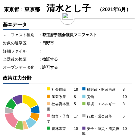
清水とし子
東京都
：
東京都
（2021年6月）
基本データ
マニフェスト種別
：
都道府県議会議員マニフェスト
対象の選挙区
：
日野市
詳細ファイル
：
当選後の検証
：
検証する
オープンデータ化
：
許可する
政策注力分野
■
■
社会保障
18
税財政・財政再建
8
■
■
産業政策
8
労働
10
■
■
社会資本整
5
環境・エネルギー
8
備
■
■
教育・子育
17
行政・議会改革
6
て
■
■
農林漁業
10
安全・防災・震災復
10
興