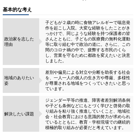
基本的な考え
子どもが２歳の時に食物アレルギーで喘息発
作を起こし入院。大変な経験をしたことがき
っかけで、同じような経験を持つ保護者の皆
政治家を志した
さんとともに、子どもの医療費の無料化運動
理由
等に取り組む中で政治の道に。さらに、この
間のコロナ禍の中で、疲弊する市民のくら
し、営業を守るために都政を変えたいと決意
しました。
差別や偏見による対立や分断を助長する社会
地域のありたい
を、一人一人の個人の生き方や尊厳、多様性
姿
が尊重される地域をつくっていきたいと思っ
ています。
ジェンダー平等の推進、障害者差別解消条例
や子ども条例などにもとづく学びと啓発の取
り組みを粘り強く推進していくこと、地域社
解決したい課題
会・社会教育における意識的努力が求められ
ているとともに、教育・学校現場での継続的
積極的取り組みが必要だと考えています。