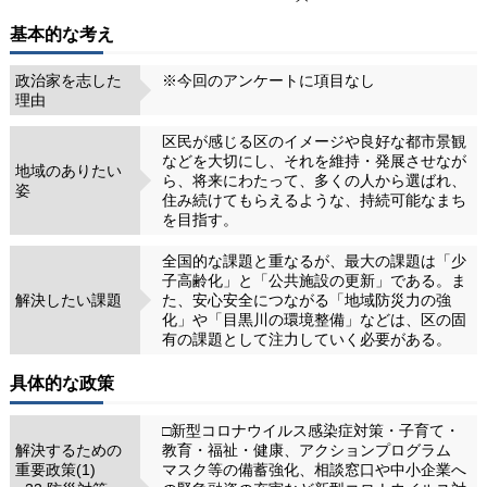
基本的な考え
政治家を志した
※今回のアンケートに項目なし
理由
区民が感じる区のイメージや良好な都市景観
などを大切にし、それを維持・発展させなが
地域のありたい
ら、将来にわたって、多くの人から選ばれ、
姿
住み続けてもらえるような、持続可能なまち
を目指す。
全国的な課題と重なるが、最大の課題は「少
子高齢化」と「公共施設の更新」である。ま
解決したい課題
た、安心安全につながる「地域防災力の強
化」や「目黒川の環境整備」などは、区の固
有の課題として注力していく必要がある。
具体的な政策
□新型コロナウイルス感染症対策・子育て・
解決するための
教育・福祉・健康、アクションプログラム
重要政策(1)
マスク等の備蓄強化、相談窓口や中小企業へ