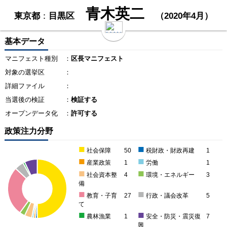
青木英二
東京都
：
目黒区
（2020年4月）
基本データ
マニフェスト種別
：
区長マニフェスト
対象の選挙区
：
詳細ファイル
：
当選後の検証
：
検証する
オープンデータ化
：
許可する
政策注力分野
■
■
社会保障
50
税財政・財政再建
1
■
■
産業政策
1
労働
1
■
■
社会資本整
4
環境・エネルギー
3
備
■
■
教育・子育
27
行政・議会改革
5
て
■
■
農林漁業
1
安全・防災・震災復
7
興