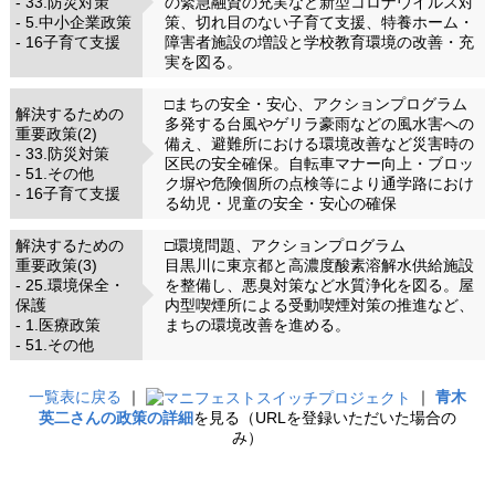
- 33.防災対策
の緊急融資の充実など新型コロナウイルス対
- 5.中小企業政策
策、切れ目のない子育て支援、特養ホーム・
- 16子育て支援
障害者施設の増設と学校教育環境の改善・充
実を図る。
□まちの安全・安心、アクションプログラム
解決するための
多発する台風やゲリラ豪雨などの風水害への
重要政策(2)
備え、避難所における環境改善など災害時の
- 33.防災対策
区民の安全確保。自転車マナー向上・ブロッ
- 51.その他
ク塀や危険個所の点検等により通学路におけ
- 16子育て支援
る幼児・児童の安全・安心の確保
解決するための
□環境問題、アクションプログラム
重要政策(3)
目黒川に東京都と高濃度酸素溶解水供給施設
- 25.環境保全・
を整備し、悪臭対策など水質浄化を図る。屋
保護
内型喫煙所による受動喫煙対策の推進など、
- 1.医療政策
まちの環境改善を進める。
- 51.その他
一覧表に戻る
｜
｜
青木
英二さんの政策の詳細
を見る（URLを登録いただいた場合の
み）