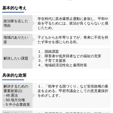
基本的な考え
学生時代に原水爆禁止運動に参加し、平和や
政治家を志した
命を守るためには、政治が良くならないと感
理由
じたため。
地域のありたい
子どもからお年寄りまでが、将来に不安を持
姿
たず幸せを感じられる街。
１、国政課題
２、障害者や低所得者などの福祉の充実
解決したい課題
３、子育て支援策
４、地域経済活性化と雇用対策
具体的な政策
解決するための
１、「戦争する国づくり」など安倍政権の暴
重要政策(1)
走を止める。甲府市議会としての意見書採択
- 48.憲法
をめざします。
- 50.地方分権
- 5.中小企業政策