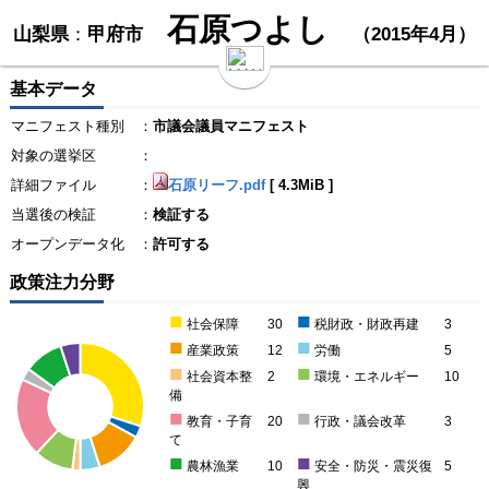
石原つよし
山梨県
：
甲府市
（2015年4月）
基本データ
マニフェスト種別
：
市議会議員マニフェスト
対象の選挙区
：
詳細ファイル
：
石原リーフ.pdf
[
4.3MiB
]
当選後の検証
：
検証する
オープンデータ化
：
許可する
政策注力分野
■
■
社会保障
30
税財政・財政再建
3
■
■
産業政策
12
労働
5
■
■
社会資本整
2
環境・エネルギー
10
備
■
■
教育・子育
20
行政・議会改革
3
て
■
■
農林漁業
10
安全・防災・震災復
5
興