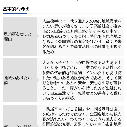
基本的な考え
人生後半の５０代を迎え人の為に地域貢献を
したい思いが強くなり、少子高齢社会が進み
市の人口減少にも歯止めがかからない中で、
政治家を志した
魅力ある街づくりを目指し特色ある観光地に
理由
なるよう公園施設の充実をはかり、多くの来
客が訪れることで商業活性化の推進を実現す
るため。
大人から子どもたちが自慢できる活力ある街
づくりを目指すには、工業の更なる活性化や
多数の代表的な特産物、インパクトがあり訪
地域のありたい
れたい魅力ある施設が必要である。そして笑
姿
顔と賑わいにあふれ安全、安心な生活が送れ
ること。また、障がいを持った方が生涯にお
いて自立生活でき、健常者との共存する優し
い街づくりの構築。
「鳥居平やまびこ公園」や「岡谷湖畔公園」
を維持するだけではなく、全国各地から観光
客が訪れたい、わくわくするような魅力ある
公園施設の充実。衰退していく中心市街地商
解決したい課題