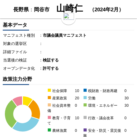
山崎仁
長野県
：
岡谷市
（2024年2月）
基本データ
マニフェスト種別
：
市議会議員マニフェスト
対象の選挙区
：
詳細ファイル
：
当選後の検証
：
検証する
オープンデータ化
：
許可する
政策注力分野
■
■
社会保障
10
税財政・財政再建
0
■
■
産業政策
20
労働
30
■
■
社会資本整
0
環境・エネルギー
30
備
■
■
教育・子育
10
行政・議会改革
0
て
■
■
農林漁業
0
安全・防災・震災復
0
興