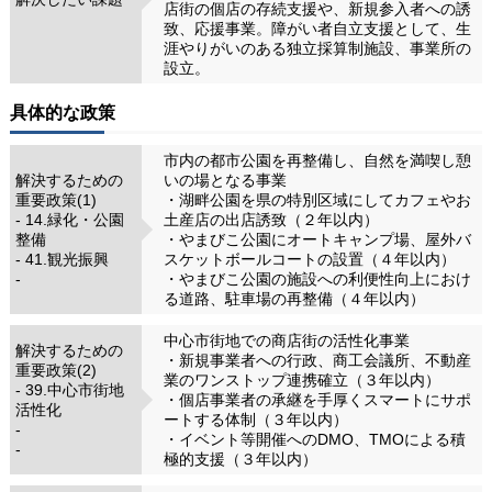
店街の個店の存続支援や、新規参入者への誘
致、応援事業。障がい者自立支援として、生
涯やりがいのある独立採算制施設、事業所の
設立。
具体的な政策
市内の都市公園を再整備し、自然を満喫し憩
解決するための
いの場となる事業
重要政策(1)
・湖畔公園を県の特別区域にしてカフェやお
- 14.緑化・公園
土産店の出店誘致（２年以内）
整備
・やまびこ公園にオートキャンプ場、屋外バ
- 41.観光振興
スケットボールコートの設置（４年以内）
-
・やまびこ公園の施設への利便性向上におけ
る道路、駐車場の再整備（４年以内）
中心市街地での商店街の活性化事業
解決するための
・新規事業者への行政、商工会議所、不動産
重要政策(2)
業のワンストップ連携確立（３年以内）
- 39.中心市街地
・個店事業者の承継を手厚くスマートにサポ
活性化
ートする体制（３年以内）
-
・イベント等開催へのDMO、TMOによる積
-
極的支援（３年以内）