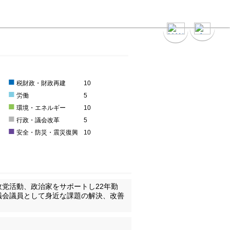
■
0
税財政・財政再建
10
■
0
労働
5
■
0
環境・エネルギー
10
■
0
行政・議会改革
5
■
0
安全・防災・震災復興
10
党活動、政治家をサポートし22年勤
議会議員として身近な課題の解決、改善