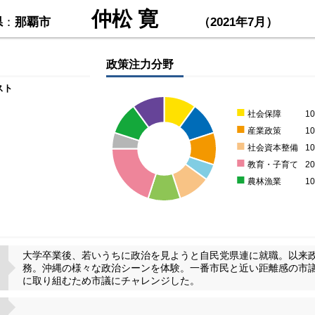
仲松 寛
県
：
那覇市
（2021年7月）
政策注力分野
スト
■
社会保障
1
■
産業政策
1
■
社会資本整備
1
■
教育・子育て
2
■
農林漁業
1
大学卒業後、若いうちに政治を見ようと自民党県連に就職。以来政
務。沖縄の様々な政治シーンを体験。一番市民と近い距離感の市
に取り組むため市議にチャレンジした。