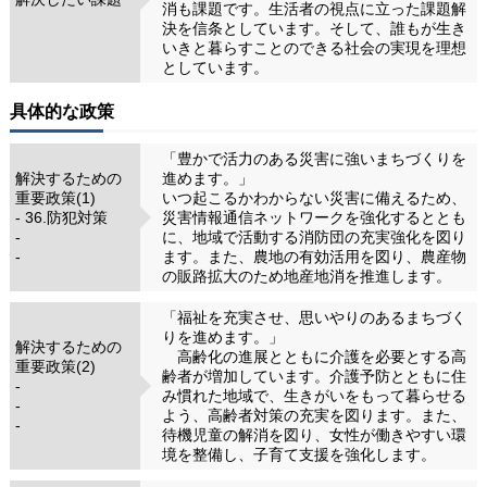
消も課題です。生活者の視点に立った課題解
決を信条としています。そして、誰もが生き
いきと暮らすことのできる社会の実現を理想
としています。
具体的な政策
「豊かで活力のある災害に強いまちづくりを
解決するための
進めます。」
重要政策(1)
いつ起こるかわからない災害に備えるため、
- 36.防犯対策
災害情報通信ネットワークを強化するととも
-
に、地域で活動する消防団の充実強化を図り
-
ます。また、農地の有効活用を図り、農産物
の販路拡大のため地産地消を推進します。
「福祉を充実させ、思いやりのあるまちづく
りを進めます。」
解決するための
高齢化の進展とともに介護を必要とする高
重要政策(2)
齢者が増加しています。介護予防とともに住
-
み慣れた地域で、生きがいをもって暮らせる
-
よう、高齢者対策の充実を図ります。また、
-
待機児童の解消を図り、女性が働きやすい環
境を整備し、子育て支援を強化します。