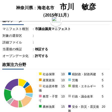
市川 敏彦
神奈川県
：
海老名市
（2015年11月）
基本データ
マニフェスト種別
：
市議会議員マニフェスト
対象の選挙区
：
詳細ファイル
：
当選後の検証
：
検証する
オープンデータ化
：
許可する
政策注力分野
■
■
社会保障
10
税財政・財政再建
5
■
■
産業政策
10
労働
5
■
■
社会資本整
15
環境・エネルギー
5
備
■
■
教育・子育
10
行政・議会改革
5
て
■
■
農林漁業
15
安全・防災・震災復
20
興