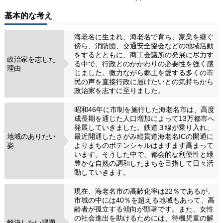
基本的な考え
海老名に生まれ、海老名で育ち、家業を継ぐ
傍ら、消防団、交通安全協会などの地域活動
をするとともに、商工会議所の発展に尽力す
政治家を志した
る中で、行政とのかかわりの必要性を強く感
理由
じました。微力ながら郷土を愛する多くの市
民の声を直接行政に届けたいとの気持ちから
政治家を志すに至りました。
昭和46年に市制を施行した海老名市は、高度
成長期を通じた人口増加によって13万都市へ
発展していきました。鉄道３線が乗り入れ、
地域のありたい
最近開通したさがみ縦貫道海老名ICの開通に
姿
よりまちのポテンシャルはますます高まって
います。そうした中で、都会的な利便性と緑
豊かな自然の調和したまちを目指して日々活
動していきます。
現在、海老名市の高齢化率は22％であるが、
市域の中には40％を超える地域もあって、高
齢者が孤立する傾向が顕著です。また、女性
の社会進出を助けるためには、待機児童の解
解決したい課題