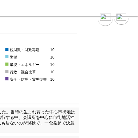
■
0
税財政・財政再建
10
■
0
労働
10
■
0
環境・エネルギー
10
■
0
行政・議会改革
10
■
0
安全・防災・震災復興
10
した。当時の生まれ育った中心市街地は
進行する中、会議所を中心に市街地活性
人も居ないのが現状で、一念発起で決意