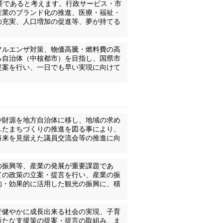
要であると考えます。行政サービス・市
産業のブランド化の推進、医療・福祉・
の充実、人口増加の促進等、夢が持てる
フルエンザ対策、物価高騰・燃料費の高
る自治体（中核都市）を目指し、国県市
提案を行い、一日でも早い実現に向けて
や財源を地方自治体に移し、地域の求め
したまちづくりの推進を図る事により、
将来を見据えた議員交流会等の推進に向
の振興等、産業の発展が重要課題であ
ての政策の立案・提言を行い、産業の振
的・効果的に活用した観光の振興に、積
で健やかに成長出来る社会の実現、子育
新たな支援策の提案・提言の取組み、ま