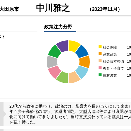
中川雅之
大田原市
（2023年11月）
政策注力分野
スト
■
社会保障
1
■
産業政策
1
■
社会資本整備
1
■
教育・子育て
1
■
農林漁業
1
20代から政治に携わり、政治の力、影響力を目の当りにして来ま
年々少子高齢化の進行、後継者問題、大型店進出等により衰退が
化に向けて働いて参りましたが、当時直接携わっている議員は一
を強く持った。