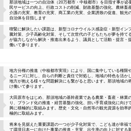
那須地域は一つの自治体（20万都市・中核都市）を目指す事が必
民サービスの向上、行政コストの削減、財政基盤の強化、農林畜
介護の充実、教育の充実、商工業の充実、企業誘致の促進、観光
自治体を目指します
喫緊に解決したい課題は、新型コロナウイルス感染症・新型イン
騰対策、少子高齢化対策、そして次世代の子どもたちが夢を持て
が協力しながら解決・推進出来るよう、議員として活動・提言・
働いて参ります。
地方分権の推進（中核都市実現）により、国に集中している権限
るニーズに対し、自らの判断と責任で対処し、地域の特色を活か
地方が抱える様々な問題解決にも繋がると思います。那須地域の
け働いて参ります。
大田原市をはじめ、那須地域の基幹産業である農業・畜産・林業
り、ブランド化の推進・経営基盤の強化、担い手育成強化に向け
興に積極的に取組みます。歴史・文化・自然等の観光資源を効率
極的に取組みます。
将来を見据えた重要課題の一つが少子化対策で、こども達が幸福
て環境日本一に向けた事業の推進・充実、出生率の向上に対する