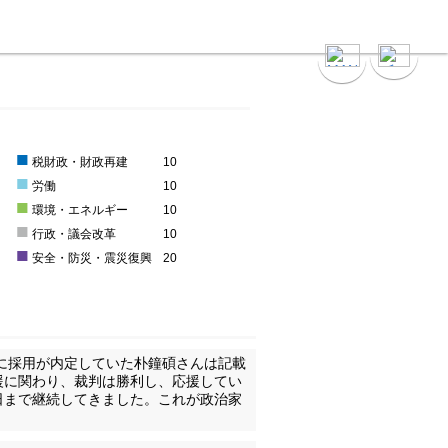
■
0
税財政・財政再建
10
■
0
労働
10
■
0
環境・エネルギー
10
■
0
行政・議会改革
10
■
安全・防災・震災復興
20
立に採用が内定していた朴鐘碩さんは記載
援に関わり、裁判は勝利し、応援してい
日まで継続してきました。これが政治家