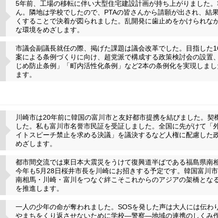
5年前、工場の移転に伴い大型住宅建設計画が持ち上がりました
ん。隣地は学校でしたので、PTAの皆さんから請願が出され、結
くすることで決着が図られました。乱開発に歯止めをかけられな
な環境をめざします。
市議会副議長就任の際、掲げた課題は議会改革でした。目指した1
案による条例づくりに向け、超党派で構成する政策検討会の設置
じめ防止条例」「町内活性化条例」など2本の条例化を実現しま
ます。
川崎市は20年前に韓国の富川市と友好都市提携を結びました。契
した。私も富川市名誉市民証を受証しました。全国に先がけて「
イトスピーチ禁止を求める決議」を議決するなど人権に配慮した
めざします。
都市間交流では東日本大震災をうけて復興道半ばである福島県南相
今年も5月28日桜井市長を川崎にお招きする予定です。韓国富川市
南相馬・川崎・富川をつなぐ絆こそこれからのアジアの架橋とな
を推進します。
一人の少年の命が奪われました。SOSを発した声は大人には伝わ
やまちをくり返させないために学校―警察―地域の連携のしくみ