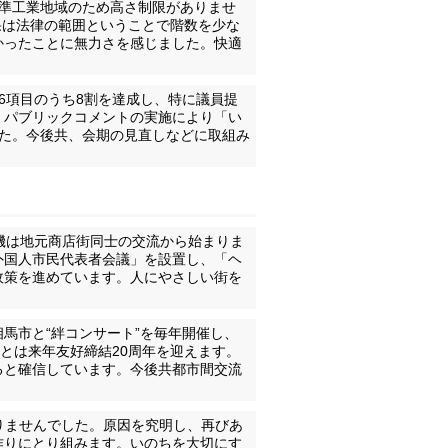
。準工業地域のため高さ制限がありませ
果は法律の範囲ということで階数を少な
かったことに無力さを感じました。快適
6項目のうち8割を達成し、特に議員提
、パブリックコメントの実施により「い
した。今後共、会期の見直しなどに取組み
機は地元商店街同士の交流から始まりま
外国人市民代表者会議」を設置し、「ヘ
政策を進めています。人にやさしい街を
馬市と“絆コンサート”を毎年開催し、
とは来年友好締結20周年を迎えます。
ると確信しています。今後共都市間交流
りませんでした。原因を究明し、再びあ
作りにとり組みます。いのちを大切にす