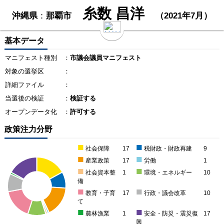
糸数 昌洋
沖縄県
：
那覇市
（2021年7月）
基本データ
マニフェスト種別
：
市議会議員マニフェスト
対象の選挙区
：
詳細ファイル
：
当選後の検証
：
検証する
オープンデータ化
：
許可する
政策注力分野
■
■
社会保障
17
税財政・財政再建
9
■
■
産業政策
17
労働
1
■
■
社会資本整
1
環境・エネルギー
10
備
■
■
教育・子育
17
行政・議会改革
10
て
■
■
農林漁業
1
安全・防災・震災復
17
興