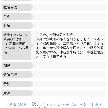
数値目標
予算
財源
解決するための
「新たな交通体系の創設」
重要政策(3)
沖縄に鉄軌道の導入を図るとともに、国道５
- 7.道路網整備
８号線の高層化（二階層バイパス化）によっ
- 8.鉄道・バス整
て、車社会の渋滞緩和を図ることで経済的損
備
失を縮小する。津波襲来時には一時避難場所
-
としても活用できる。
期限
数値目標
予算
財源
一覧表に戻る
｜
｜
ボギ