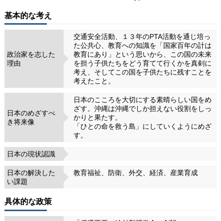
基本的な考え
交通安全活動、１３年のPTA活動を通じ培っ
た公共心、教育への知識を「国家百年の計は
政治家を志した
教育にあり」という思いから、この国の未来
理由
を担う子供たちをどう育てて行くかを真剣に
考え、そしてこの国を子供たちに残すことを
考えたこと。
日本のこころを大切にする素晴らしい国をめ
ざす。沖縄は沖縄でしか担えない役割をしっ
日本のめざすべ
かりと果たす。
き将来像
「ひとの命を救う島」にしていくようにめざ
す。
日本の現状認識
日本の解決した
教育福祉、防衛、外交、経済、産業育成
い課題
具体的な政策