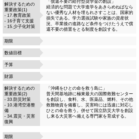
「償還不要の給付型奨学金の創設」
解決するための
経済的な問題で大学進学をあきらめねばなら
重要政策(1)
ない優秀な人材を埋もれさすことは、国家的
- 17.教育政策
損失である。学力選抜試験や家族の資産状
- 16子育て支援
況、卒業後の進路など条件をつけたうえで償
- 15.少子化対策
還不要の措置をとる制度を創設する。
期限
数値目標
予算
財源
解決するための
「沖縄をひとの命を救う島に」
重要政策(2)
普天間基地跡に極東最大の国際救難センター
- 33.防災対策
を創設し、食料、水、医薬品、燃料、その他
- 10.港湾空港整
救難物資を備蓄し、災害時には迅速に対応し
備
ひとの命を救う。併せて国立防災大学を創設
- 34.震災・災害
し来る大災害へ備える専門家を育成する。
復興
期限