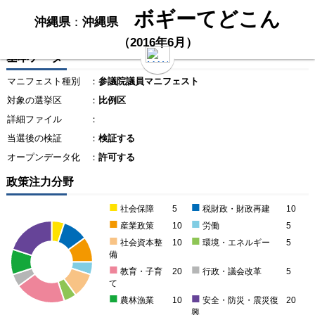
ボギーてどこん
沖縄県
：
沖縄県
（2016年6月）
基本データ
マニフェスト種別
：
参議院議員マニフェスト
対象の選挙区
：
比例区
詳細ファイル
：
当選後の検証
：
検証する
オープンデータ化
：
許可する
政策注力分野
■
■
社会保障
5
税財政・財政再建
10
■
■
産業政策
10
労働
5
■
■
社会資本整
10
環境・エネルギー
5
備
■
■
教育・子育
20
行政・議会改革
5
て
■
■
農林漁業
10
安全・防災・震災復
20
興