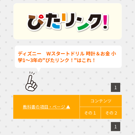
ディズニー Wスタートドリル 時計＆お金 小
学1～3年の"ぴたリンク！"はこれ！
1
コンテンツ
教科書の項目・ページ ▲
その１
その２
1