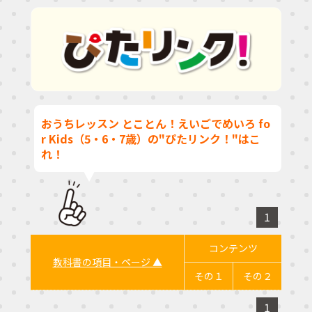
おうちレッスン とことん！えいごでめいろ fo
r Kids（5・6・7歳）の"ぴたリンク！"はこ
れ！
1
コンテンツ
教科書の項目・ページ ▲
その１
その２
1