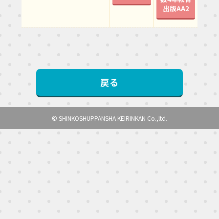
出版AA2
戻る
© SHINKOSHUPPANSHA KEIRINKAN Co.,ltd.