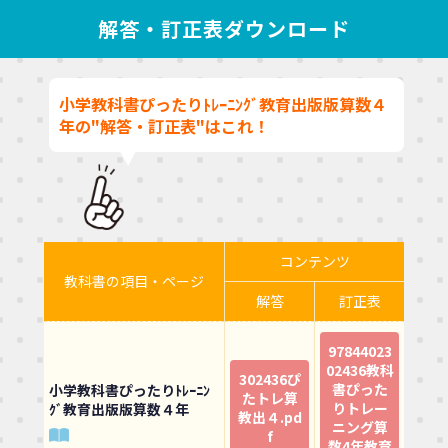
解答・訂正表ダウンロード
小学教科書ぴったりﾄﾚｰﾆﾝｸﾞ教育出版版算数４
年の"解答・訂正表"はこれ！
コンテンツ
教科書の項目・ページ
解答
訂正表
97844023
02436教科
302436ぴ
書ぴった
小学教科書ぴったりﾄﾚｰﾆﾝ
たトレ算
りトレー
ｸﾞ教育出版版算数４年
教出４.pd
ニング算
f
数4年教育