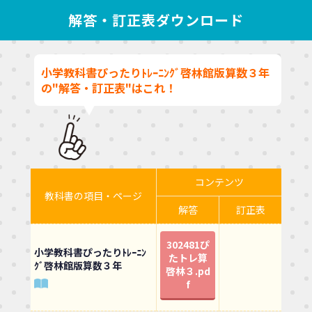
解答・訂正表ダウンロード
小学教科書ぴったりﾄﾚｰﾆﾝｸﾞ啓林館版算数３年
の"解答・訂正表"はこれ！
コンテンツ
教科書の項目・ページ
解答
訂正表
302481ぴ
小学教科書ぴったりﾄﾚｰﾆﾝ
たトレ算
ｸﾞ啓林館版算数３年
啓林３.pd
f