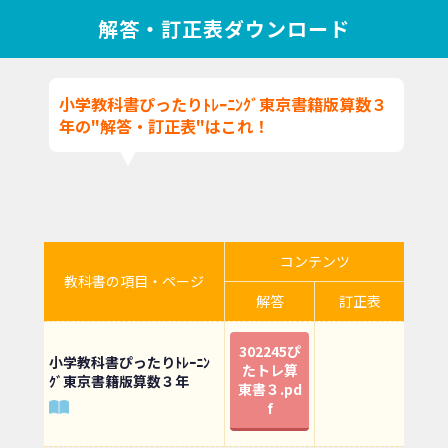
解答・訂正表ダウンロード
小学教科書ぴったりﾄﾚｰﾆﾝｸﾞ東京書籍版算数３
年の"解答・訂正表"はこれ！
コンテンツ
教科書の項目・ページ
解答
訂正表
302245ぴ
小学教科書ぴったりﾄﾚｰﾆﾝ
たトレ算
ｸﾞ東京書籍版算数３年
東書３.pd
f