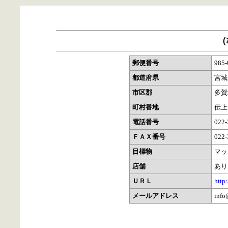
（
郵便番号
985-
都道府県
宮城
市区郡
多賀
町村番地
伝上
電話番号
022-
ＦＡＸ番号
022-
目標物
マッ
店舗
あり
ＵＲＬ
http
メールアドレス
info