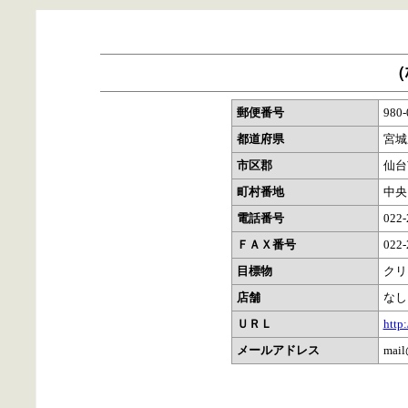
（
郵便番号
980-
都道府県
宮城
市区郡
仙台
町村番地
中央
電話番号
022-
ＦＡＸ番号
022-
目標物
クリ
店舗
なし
ＵＲＬ
http
メールアドレス
mail