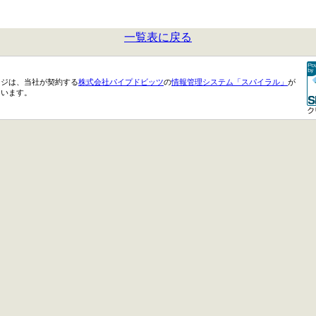
一覧表に戻る
ージは、当社が契約する
株式会社パイプドビッツ
の
情報管理システム「スパイラル」
が
ています。