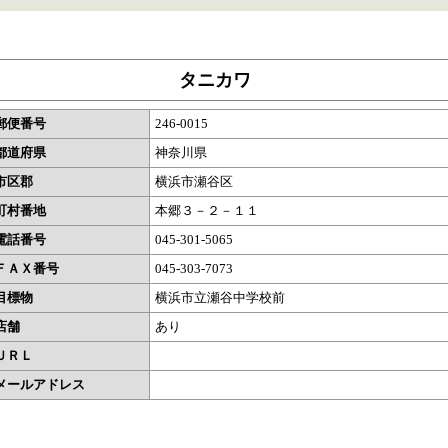
タニカワ
郵便番号
246-0015
都道府県
神奈川県
市区郡
横浜市瀬谷区
町村番地
本郷３－２－１１
電話番号
045-301-5065
ＦＡＸ番号
045-303-7073
目標物
横浜市立瀬谷中学校前
店舗
あり
ＵＲＬ
メールアドレス