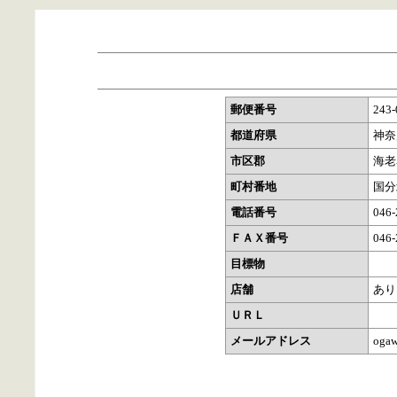
郵便番号
243-
都道府県
神奈
市区郡
海老
町村番地
国分
電話番号
046-
ＦＡＸ番号
046-
目標物
店舗
あり
ＵＲＬ
メールアドレス
ogaw