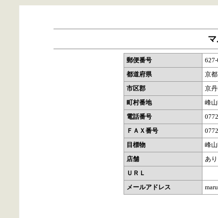
マ
郵便番号
627-
都道府県
京都
市区郡
京丹
町村番地
峰山
電話番号
0772
ＦＡＸ番号
0772
目標物
峰山
店舗
あり
ＵＲＬ
メールアドレス
maru