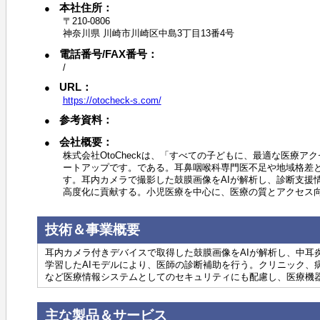
本社住所：
〒210-0806
神奈川県 川崎市川崎区中島3丁目13番4号
電話番号/FAX番号：
/
URL：
https://otocheck-s.com/
参考資料：
会社概要：
株式会社OtoCheckは、「すべての子どもに、最適な医療
ートアップです。である。耳鼻咽喉科専門医不足や地域格差
す。耳内カメラで撮影した鼓膜画像をAIが解析し、診断支援
高度化に貢献する。小児医療を中心に、医療の質とアクセス
技術＆事業概要
耳内カメラ付きデバイスで取得した鼓膜画像をAIが解析し、中耳
学習したAIモデルにより、医師の診断補助を行う。クリニック、
など医療情報システムとしてのセキュリティにも配慮し、医療機
主な製品＆サービス