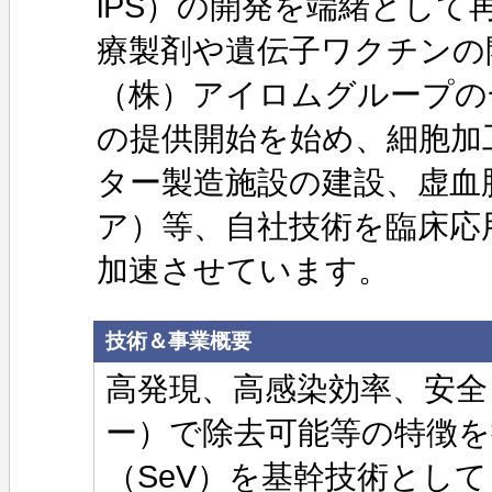
iPS）の開発を端緒とし
療製剤や遺伝子ワクチンの
（株）アイロムグループの一員
の提供開始を始め、細胞加
ター製造施設の建設、虚血
ア）等、自社技術を臨床応
加速させています。
技術＆事業概要
高発現、高感染効率、安
ー）で除去可能等の特徴
（SeV）を基幹技術として