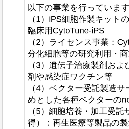
以下の事業を行っていま
（1）iPS細胞作製キッ
臨床用CytoTune-iPS
（2）ライセンス事業：Cyto
分化細胞等の研究利用・
（3）遺伝子治療製剤およ
剤や感染症ワクチン等
（4）ベクター受託製造サ
めとした各種ベクターのnon
（5）細胞培養・加工受託
得）：再生医療等製品の製