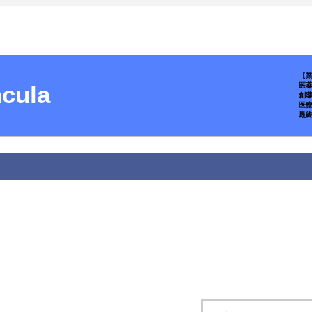
【
ula
医薬
創薬
医療
最終