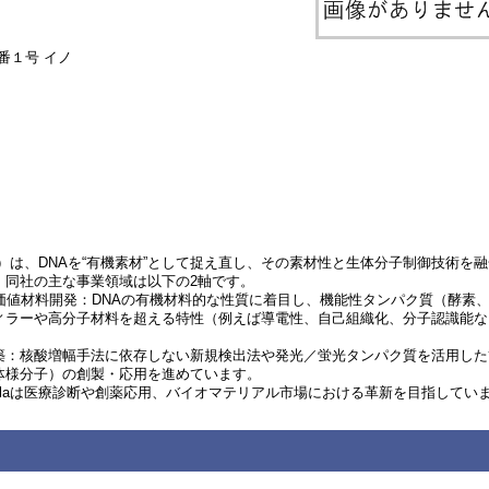
番１号 イノ
吹田市）は、DNAを“有機素材”として捉え直し、その素材性と生体分子制御技術
。同社の主な事業領域は以下の2軸です。
価値材料開発：DNAの有機材料的な性質に着目し、機能性タンパク質（酵素、
ィラーや高分子材料を超える特性（例えば導電性、自己組織化、分子認識能な
築：核酸増幅手法に依存しない新規検出法や発光／蛍光タンパク質を活用した
体様分子）の創製・応用を進めています。
culaは医療診断や創薬応用、バイオマテリアル市場における革新を目指してい