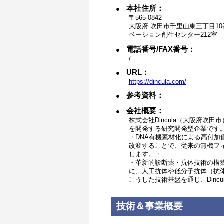
本社住所：
〒565-0842
大阪府 吹田市千里山東三丁目10
ベーション創生センター212室
電話番号/FAX番号：
/
URL：
https://dincula.com/
参考資料：
会社概要：
株式会社Dincula（大阪府
を開発する研究開発型企業です
・DNA有機素材化による高付加
改変することで、従来の無機フ
します。・
・革新的診断薬・抗体技術の構
に、人工抗体や低分子抗体（抗
こうした技術基盤を通じ、Din
技術＆事業概要