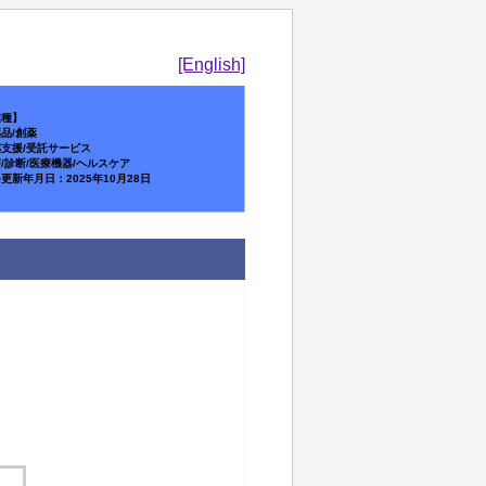
[English]
業種】
品/創薬
支援/受託サービス
/診断/医療機器/ヘルスケア
更新年月日：2025年10月28日