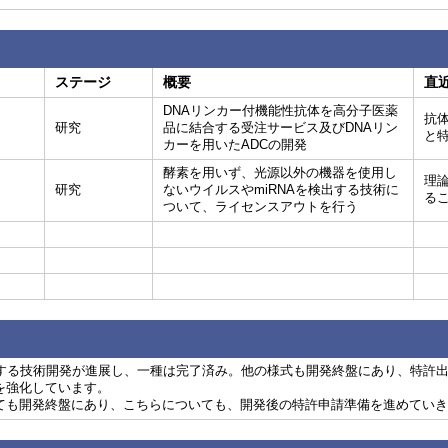
ステージ
概要
直
DNAリンカー付機能性抗体を高分子医薬
抗
研究
品に結合する受注サービス及びDNAリン
と
カーを用いたADCの開発
酵素を用いず、光源以外の機器を使用し
理
研究
ないウイルスやmiRNAを検出する技術に
る
ついて、ライセンスアウトを行う
関する技術開発が進展し、一種は完了済み。他の様式も開発終盤にあり、特許
を強化しています。
ても開発終盤にあり、こちらについても、開発後の特許申請準備を進めていき