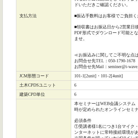
ドいただきご確認ください。
支払方法
■振込手数料はお客様でご負担
■領収書はお振込日から2営業日
PDF形式でダウンロード可能と
ませ。
≪お振込みに関してご不明な点
お問合せ先TEL：050-1790-1678
お問合せ先Mail：seminer@i-wave.c
JCM形態コード
101-1[2unit]・101-2[4unit]
土木CPDSユニット
6
建築CPD単位
6
本セミナーはWEB会議システム
時が定められたオンラインセミ
必須条件
①受講者様1名につき1台マイク
ンターネットに常時接続環境が