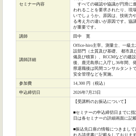
セミナー内容
すべての確認や協議が円滑に進
われることを要求されたり、現
いでしょうか。原因は、技術力
る考え方の違いが原因です。協
が重要です。
講師
田中 寛
Office-hiro主宰。測量士
設部門（土質及び基礎、 都市及
備及び積算）、RCCMなどの建
講師詳細
後、鹿児島県に入庁し36年間、
県退職後は民間コンサルタント
安全管理などを実施。
参加費
14,300 円（税込）
申込締切日
2026年7月23日
【受講料のお振込について】
■セミナーの申込締切日までに
日は各セミナーの詳細画面に記
■振込先口座の情報につきまし
れる請求書に記載をしておりま