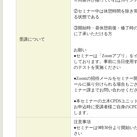
※同条件が揃っていれば10イン
②セミナー中は休憩時間を除き
る状態である
③開始時・昼休憩前後・修了時
に了承いただける方
受講について
お願い
●セミナーは「Zoomアプリ」
しております。事前に当日使用
のテストを実施ください
●Zoomの招待メールをセミナ
ールに振り分けられる場合もご
ミナー課までお問い合わせくだ
●本セミナーの土木CPDSユニッ
お申込時に受講者様ご自身のCP
します。
注意事項
●セミナーは9時30分より開始
さい