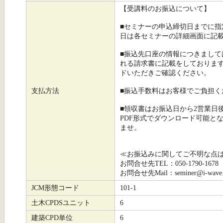
【受講料のお振込について】
■セミナーの申込締切日までに
日は各セミナーの詳細画面に記
■振込先口座の情報につきまし
れる請求書に記載をしておりま
ドいただきご確認ください。
支払方法
■振込手数料はお客様でご負担
■領収書はお振込日から2営業日
PDF形式でダウンロード可能と
ませ。
≪お振込みに関してご不明な点
お問合せ先TEL：050-1790-1678
お問合せ先Mail：seminer@i-wave.c
JCM形態コード
101-1
土木CPDSユニット
6
建築CPD単位
6