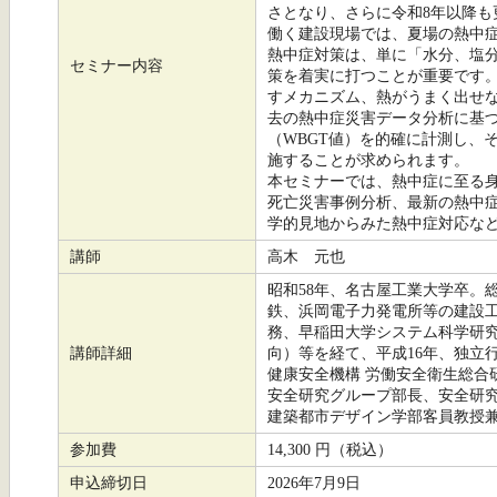
さとなり、さらに令和8年以降
働く建設現場では、夏場の熱中
熱中症対策は、単に「水分、塩
セミナー内容
策を着実に打つことが重要です
すメカニズム、熱がうまく出せ
去の熱中症災害データ分析に基
（WBGT値）を的確に計測し、
施することが求められます。
本セミナーでは、熱中症に至る
死亡災害事例分析、最新の熱中
学的見地からみた熱中症対応な
講師
高木 元也
昭和58年、名古屋工業大学卒。
鉄、浜岡電子力発電所等の建設
務、早稲田大学システム科学研
講師詳細
向）等を経て、平成16年、独立
健康安全機構 労働安全衛生総合
安全研究グループ部長、安全研
建築都市デザイン学部客員教授
参加費
14,300 円（税込）
申込締切日
2026年7月9日