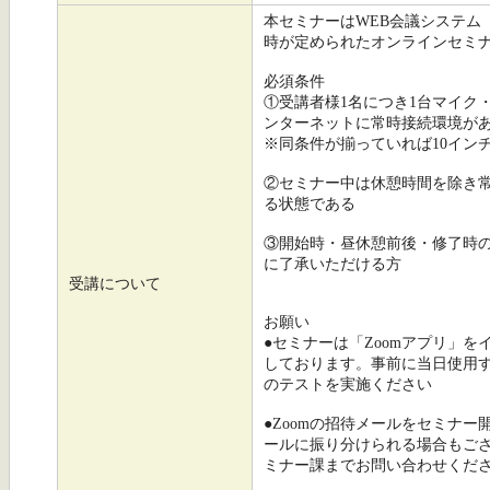
本セミナーはWEB会議システム
時が定められたオンラインセミ
必須条件
①受講者様1名につき1台マイク
ンターネットに常時接続環境が
※同条件が揃っていれば10イン
②セミナー中は休憩時間を除き
る状態である
③開始時・昼休憩前後・修了時
に了承いただける方
受講について
お願い
●セミナーは「Zoomアプリ」
しております。事前に当日使用
のテストを実施ください
●Zoomの招待メールをセミナ
ールに振り分けられる場合もご
ミナー課までお問い合わせくだ