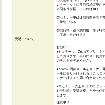
①受講者様1名につき1台マイク
ンターネットに常時接続環境が
※同条件が揃っていれば10イン
②セミナー中は休憩時間を除き
る状態である
③開始時・昼休憩前後・修了時
に了承いただける方
受講について
お願い
●セミナーは「Zoomアプリ」
しております。事前に当日使用
のテストを実施ください
●Zoomの招待メールをセミナ
ールに振り分けられる場合もご
ミナー課までお問い合わせくだ
●本セミナーの土木CPDSユニッ
お申込時に受講者様ご自身のCP
します。
注意事項