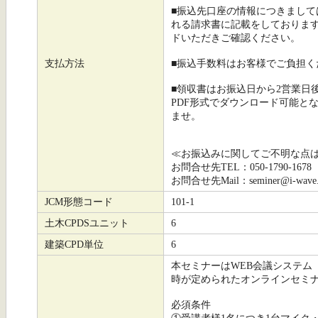
■振込先口座の情報につきまし
れる請求書に記載をしておりま
ドいただきご確認ください。
支払方法
■振込手数料はお客様でご負担
■領収書はお振込日から2営業日
PDF形式でダウンロード可能と
ませ。
≪お振込みに関してご不明な点
お問合せ先TEL：050-1790-1678
お問合せ先Mail：seminer@i-wave.c
JCM形態コード
101-1
土木CPDSユニット
6
建築CPD単位
6
本セミナーはWEB会議システム
時が定められたオンラインセミ
必須条件