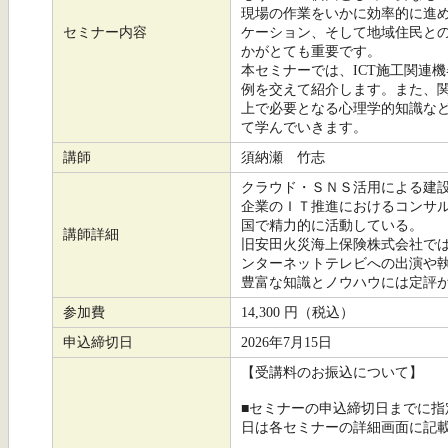
現場の作業をいかに効率的に進
セミナー内容
ケーション、そして地域住民と
かがとても重要です。
本セミナーでは、ICT施工関連
例を交えて紹介します。また、
上で必要となる心理学的知識な
て学んでいきます。
講師
須納瀬 竹志
クラウド・ＳＮＳ活用による建
企業のＩＴ推進におけるコンサ
国で精力的に活動している。
講師詳細
旧安田火災海上保険株式会社で
ンターネットテレビへの出演や
豊富な知識とノウハウには定評
参加費
14,300 円（税込）
申込締切日
2026年7月15日
【受講料のお振込について】
■セミナーの申込締切日までに
日は各セミナーの詳細画面に記