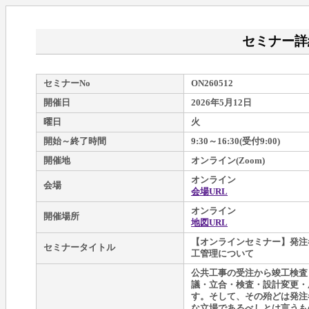
セミナー詳
セミナーNo
ON260512
開催日
2026年5月12日
曜日
火
開始～終了時間
9:30～16:30(受付9:00)
開催地
オンライン(Zoom)
オンライン
会場
会場URL
オンライン
開催場所
地図URL
【オンラインセミナー】発注
セミナータイトル
工管理について
公共工事の受注から竣工検査
議・立合・検査・設計変更・
す。そして、その殆どは発注
な立場であるべしとは言うも