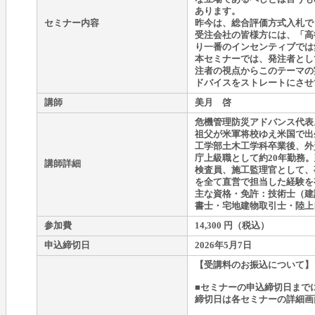
あります。
セミナー内容
昨今は、総合評価方式入札で
受注会社の皆様方には、「高
り一番のインセンティブでは
本セミナーでは、発注者とし
注者の視点からこのテーマの
ドバイスをストレートにさせ
講師
美月 啓
危機管理防災アドバンス代表
祖父が米軍将校ゆえ米国で出生
工学部土木工学科卒業後、外
庁上級職として約20年勤務
講師詳細
検査員、施工監理官として、
を全て直営で担当した経験を
主な資格・免許：技術士（建
書士・宅地建物取引士・陸上
参加費
14,300 円（税込）
申込締切日
2026年5月7日
【受講料のお振込について】
■セミナーの申込締切日まで
締切日は各セミナーの詳細画