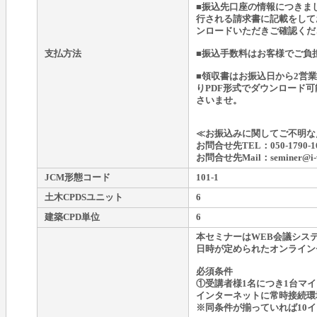
■振込先口座の情報につきま
行される請求書に記載をして
ンロードいただきご確認くだ
支払方法
■振込手数料はお客様でご負
■領収書はお振込日から2営
りPDF形式でダウンロード
さいませ。
≪お振込みに関してご不明な
お問合せ先TEL：050-1790-1
お問合せ先Mail：seminer@i-wa
JCM形態コード
101-1
土木CPDSユニット
6
建築CPD単位
6
本セミナーはWEB会議シス
日時が定められたオンライン
必須条件
①受講者様1名につき1台マ
インターネットに常時接続環
※同条件が揃っていれば10