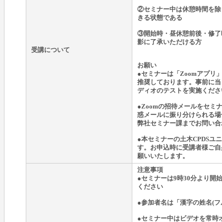
②セミナー中は休憩時間を除
きる状態である
③開始時・昼休憩前後・修了
影に了承いただける方
受講について
お願い
●セミナーは「Zoomアプ
推奨しております。事前に当
ディオのテストを実施くださ
●Zoomの招待メールをセ
惑メールに振り分けられる場
弊社セミナー課までお問い合
●本セミナーの土木CPDSユ
す。お申込時に受講者様ご自身
願いいたします。
注意事項
●セミナーは9時30分より
ください
●参加者名は「漢字の姓名(フ
●セミナー中はビデオを常時