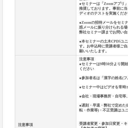
●セミナーは「Zoomアプ
推奨しております。事前に当
ディオのテストを実施くださ
●Zoomの招待メールをセ
惑メールに振り分けられる場
弊社セミナー課までお問い合
●本セミナーの土木CPDSユ
す。お申込時に受講者様ご自身
願いいたします。
注意事項
●セミナーは9時30分より
ください
●参加者名は「漢字の姓名(フ
●セミナー中はビデオを常時
●会社・現場事務所・自宅等
●遅刻・早退・弊社で定めた
転・作業等)・不正受講はユ
受講者変更・参加日変更・キ
注意事項