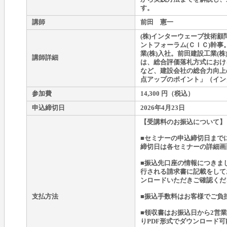
す。
講師
前田 憲一
(株)インターウェーブ技術
ントフォーラム(ＣＩＣ)幹
業(株)入社。前田建設工業(
講師詳細
は、総合評価落札方式におけ
など、建設会社の総合力向上
点アップのポイント」（イン
参加費
14,300 円（税込）
申込締切日
2026年4月23日
【受講料のお振込について】
■セミナーの申込締切日まで
締切日は各セミナーの詳細画
■振込先口座の情報につきま
行される請求書に記載をして
ンロードいただきご確認くだ
支払方法
■振込手数料はお客様でご負
■領収書はお振込日から2営
りPDF形式でダウンロード