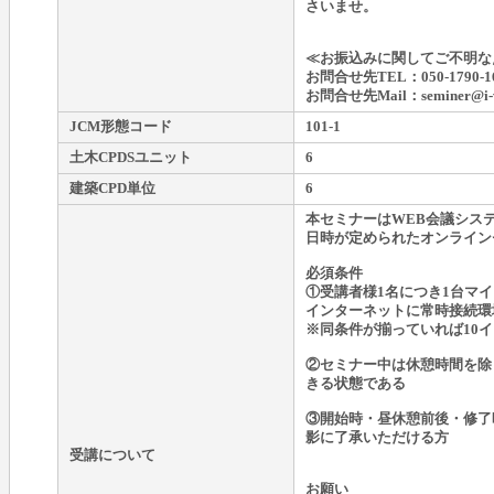
さいませ。
≪お振込みに関してご不明な
お問合せ先TEL：050-1790-1
お問合せ先Mail：seminer@i-wa
JCM形態コード
101-1
土木CPDSユニット
6
建築CPD単位
6
本セミナーはWEB会議シス
日時が定められたオンライン
必須条件
①受講者様1名につき1台マ
インターネットに常時接続環
※同条件が揃っていれば10
②セミナー中は休憩時間を除
きる状態である
③開始時・昼休憩前後・修了
影に了承いただける方
受講について
お願い