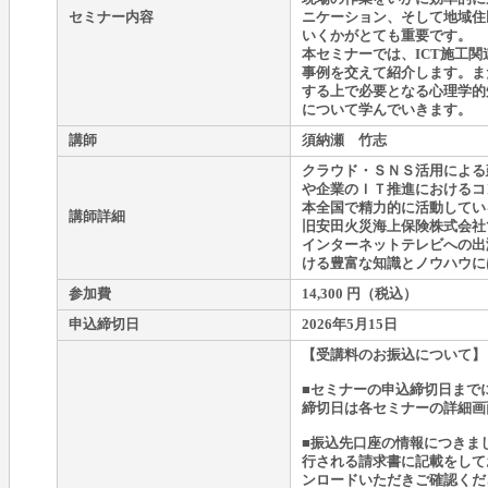
セミナー内容
ニケーション、そして地域住
いくかがとても重要です。
本セミナーでは、ICT施工
事例を交えて紹介します。ま
する上で必要となる心理学的
について学んでいきます。
講師
須納瀬 竹志
クラウド・ＳＮＳ活用による
や企業のＩＴ推進におけるコ
本全国で精力的に活動してい
講師詳細
旧安田火災海上保険株式会社
インターネットテレビへの出
ける豊富な知識とノウハウに
参加費
14,300 円（税込）
申込締切日
2026年5月15日
【受講料のお振込について】
■セミナーの申込締切日まで
締切日は各セミナーの詳細画
■振込先口座の情報につきま
行される請求書に記載をして
ンロードいただきご確認くだ