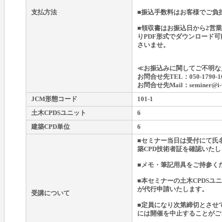
支払方法
■振込手数料はお客様でご負
■領収書はお振込日から2営
りPDF形式でダウンロード
さいませ。
≪お振込みに関してご不明な
お問合せ先TEL：050-1790-1
お問合せ先Mail：seminer@i-wa
JCM形態コード
101-1
土木CPDSユニット
6
建築CPD単位
6
■セミナー当日は受付にて氏名
築CPD技術者証を確認いた
■メモ・筆記用具をご持参く
■本セミナーの土木CPDSユ
が代行申請いたします。
受講について
■定員になり次第締切とさせ
には開催を中止することがご