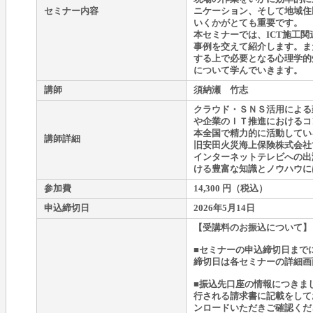
セミナー内容
ニケーション、そして地域住
いくかがとても重要です。
本セミナーでは、ICT施工
事例を交えて紹介します。ま
する上で必要となる心理学的
について学んでいきます。
講師
須納瀬 竹志
クラウド・ＳＮＳ活用による
や企業のＩＴ推進におけるコ
本全国で精力的に活動してい
講師詳細
旧安田火災海上保険株式会社
インターネットテレビへの出
ける豊富な知識とノウハウに
参加費
14,300 円（税込）
申込締切日
2026年5月14日
【受講料のお振込について】
■セミナーの申込締切日まで
締切日は各セミナーの詳細画
■振込先口座の情報につきま
行される請求書に記載をして
ンロードいただきご確認くだ