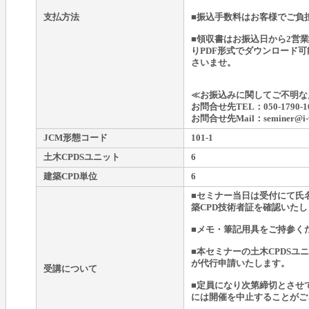
支払方法
■振込手数料はお客様でご負
■領収書はお振込日から2営
りPDF形式でダウンロード
さいませ。
≪お振込みに関してご不明な
お問合せ先TEL：050-1790-1
お問合せ先Mail：seminer@i-wa
JCM形態コード
101-1
土木CPDSユニット
6
建築CPD単位
6
■セミナー当日は受付にて氏名
築CPD技術者証を確認いた
■メモ・筆記用具をご持参く
■本セミナーの土木CPDSユ
が代行申請いたします。
受講について
■定員になり次第締切とさせ
には開催を中止することがご