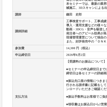
本セミナーでは、最新の業界
械施工、3Dスキャンによる
講師
鎌田 史郎
工事検査サポート、工事成績
導入・運用支援などの様々な
動画・3DCG・音声を駆使
講師詳細
発注者へのアピール効果が高
現場管理運営について独自の
また、好評発売中の「ＯＮＫ
参加費
14,300 円（税込）
申込締切日
2026年6月2日
【受講料のお振込について】
■セミナーの申込締切日まで
締切日は各セミナーの詳細画
■振込先口座の情報につきま
行される請求書に記載をして
ンロードいただきご確認くだ
支払方法
■振込手数料はお客様でご負
■領収書はお振込日から2営