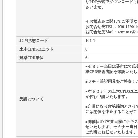
りPDF形式でダウンロード
さいませ。
≪お振込みに関してご不明な
お問合せ先TEL：050-1790-1
お問合せ先Mail：seminer@i-wa
JCM形態コード
101-1
土木CPDSユニット
6
建築CPD単位
6
■セミナー当日は受付にて氏名
築CPD技術者証を確認いた
■メモ・筆記用具をご持参く
■本セミナーの土木CPDSユ
が代行申請いたします。
受講について
■定員になり次第締切とさせ
には開催を中止することがご
■開催日の4営業日前にテキ
せいたします。セミナー当日
ご判断にお任せいたします。